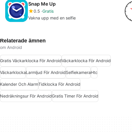
Snap Me Up
0.5
Gratis
Vakna upp med en selfie
Relaterade ämnen
om Android
Gratis Väckarklocka För Android
Väckarklocka För Android
Väckarklocka
Larmljud För Android
Selfiekamera
Htc
Kalender Och Alarm
Tidklocka För Android
Nedräkningsur För Android
Gratis Timer För Android