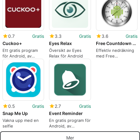
Zöchling.
0.7
Gratis
3.3
Gratis
3.6
Gratis
Cuckoo+
Eyes Relax
Free Countdown Timer
Ett gratis program
Översikt av Eyes
Effektiv nedräkning
för Android, av
Relax för Android
med Free
Cuckoo Global
Countdown Timer
Technology.
0.5
Gratis
2.7
Gratis
Snap Me Up
Event Reminder
Vakna upp med en
En gratis program för
selfie
Android, av
PlayerApps.
Mer