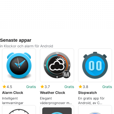
Senaste appar
in Klockor och alarm för Android
4.5
Gratis
3.7
Gratis
3.8
Gratis
Alarm Clock
Weather Clock
Stopwatch
Intelligent
Elegant
En gratis app för
larmvarningar
väderprognoser med
Android, av C
Weather Clock
Mobile.