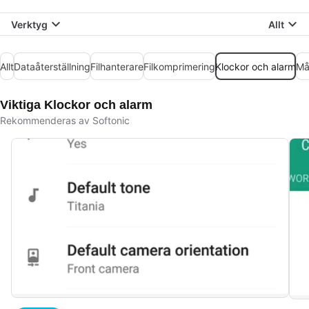
Verktyg
Allt
Allt
Dataåterställning
Filhanterare
Filkomprimering
Klockor och alarm
Må
Viktiga Klockor och alarm
Rekommenderas av Softonic