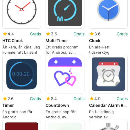
4.4
Gratis
3.6
Gratis
3.6
Gratis
HTC Clock
Multi Timer
Clock
Åh kära, åh kära! Jag
Ett gratis program
En allt-i-ett
kommer att bli sen!
för Android, av
tidsverktyg
catfantom.
2.6
Gratis
2.4
Gratis
4.9
Gratis
Timer
Countdown
Calendar Alarm Reminder App
En gratis app för
En gratis app för
En fullständig
Android
Android, av
version av
Lydiajtmp.
programmet för
Android, av Lion