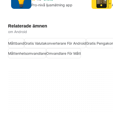
Pro-nivå ljusmätning app
Relaterade ämnen
om Android
Måttband
Gratis Valutakonverterare För Android
Gratis Pengakon
Måttenhetsomvandlare
Omvandlare För Mått