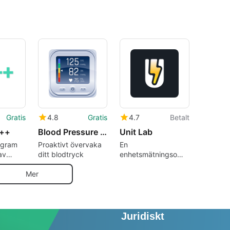
Gratis
4.8
Gratis
4.7
Betalt
 ++
Blood Pressure Tracker & Info
Unit Lab
rogram
Proaktivt övervaka
En
av
ditt blodtryck
enhetsmätningsomvandlings-
vyev.
och beräkningsapp
Mer
Juridiskt