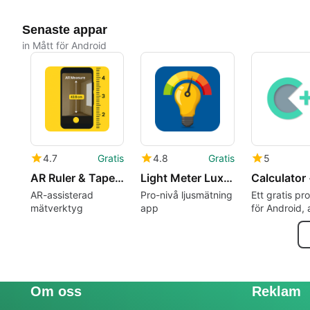
Senaste appar
in Mått för Android
4.7
Gratis
4.8
Gratis
5
AR Ruler & Tape Measure App
Light Meter Lux Meter
Calculator
AR-assisterad
Pro-nivå ljusmätning
Ett gratis p
mätverktyg
app
för Android, 
Sergey Solo
Om oss
Reklam