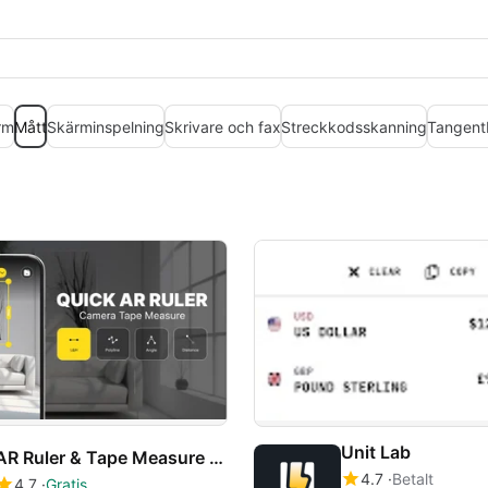
rm
Mått
Skärminspelning
Skrivare och fax
Streckkodsskanning
Tangent
Unit Lab
AR Ruler & Tape Measure App
4.7
Betalt
4.7
Gratis