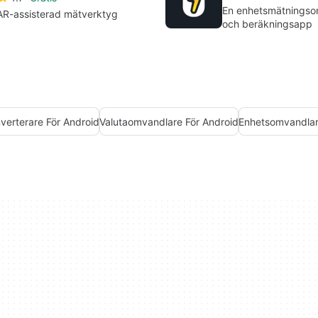
En enhetsmätningso
AR-assisterad mätverktyg
och beräkningsapp
verterare För Android
Valutaomvandlare För Android
Enhetsomvandla