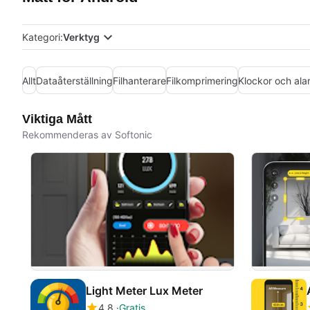
Kategori:
Verktyg
Allt
Dataåterställning
Filhanterare
Filkomprimering
Klockor och ala
Viktiga Mått
Rekommenderas av Softonic
Light Meter Lux Meter
4.8
Gratis