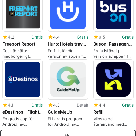
4.2
Gratis
4.4
Gratis
0.5
Gratis
Freeport Report
Hurb: Hotels travel and more
Buson: Passagens de ônibus
Det här sätter
En fullständig
En fullständig
medborgerligt
version av appen för
version av appen för
engagemang vid dina
Android, av Hotel
Android, av Guichê
fingertoppar
Urbano.
Virtual.
4.1
Gratis
4.3
Betalt
4.4
Gratis
eDestinos - Flights Hotels
GuideMeUp
Refill
En gratis app för
Ett gratis program
Minska och
Android, av
för Android, av
återanvänd med
eDestinos.
GuideMeUp.
denna gratis app
Mer