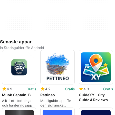
Senaste appar
in Stadsguider för Android
4.9
Gratis
4.2
Gratis
4.3
Gratis
Muok Captain: Bike, Taxi, Bus
Pettineo
GuideXY – City
Guide & Reviews
Allt-i-ett boknings-
Mobilguide-app för
och hanteringsapp
den sicilianska
staden Pettineo