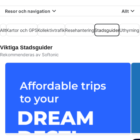
Resor och navigation
Allt
Allt
Kartor och GPS
Kollektivtrafik
Resehantering
Stadsguider
Uthyrning
Viktiga Stadsguider
Rekommenderas av Softonic