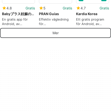
4.8
Gratis
5
Gratis
4.7
Gratis
Babyプラス妊娠の悩みを解決医師監修のコンテンツが満載
PRAN Guías
Kardia Korea
En gratis app för
Effektiv vägledning
Ett gratis program
Android, av
för
för Android, av
HEARZEST Co.Ltd..
antibiotikabehandling
AliveCor Inc..
Mer