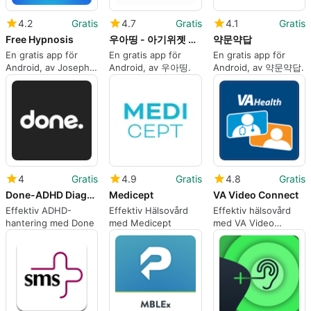
4.2
Gratis
4.7
Gratis
4.1
Gratis
Free Hypnosis
우아띵 - 아기위젯 육아일기 영유아검진 임신어플
약문약답
En gratis app för
En gratis app för
En gratis app för
Android, av Joseph
Android, av 우아띵.
Android, av 약문약답.
Clough.
4
Gratis
4.9
Gratis
4.8
Gratis
Done-ADHD DiagnosisTreatment
Medicept
VA Video Connect
Effektiv ADHD-
Effektiv Hälsovård
Effektiv hälsovård
hantering med Done
med Medicept
med VA Video
Connect