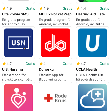
4.9
Gratis
4.9
Gratis
4.4
Gratis
Cita Previa SMS
MBLEx Pocket Prep
Hearing Aid Listening device
Ett gratis program
En gratis program för
En gratis app för
för Android, av
Android, av Pocket
Android, av Online
Servicio Murciano de
Prep Inc..
Education Skills
Salud.
Institute.
4.7
Gratis
4
Gratis
4.7
Gratis
U.S. Nursing
Donorku
UCLA Health
Effektiv app för
Effektiv App för
UCLA Health: Din
sjuksköterskor på
Blodgivning och
hälsovårdsapp för
uppdrag
Behov
Android