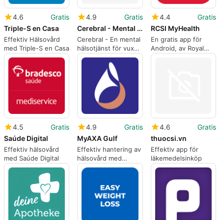
4.6
Gratis
4.9
Gratis
4.4
Gratis
Triple-S en Casa
Cerebral - Mental Health
RCSI MyHealth
Effektiv Hälsovård
Cerebral - En mental
En gratis app för
med Triple-S en Casa
hälsotjänst för vuxna
Android, av Royal
med psykiska
College of Surgeons
problem och
in Ireland.
inlärningssvårigheter
4.5
Gratis
4.9
Gratis
4.6
Gratis
Saúde Digital
MyAXA Gulf
thuocsi.vn
Effektiv hälsovård
Effektiv hantering av
Effektiv app för
med Saúde Digital
hälsovård med
läkemedelsinköp
MyAXA Gulf