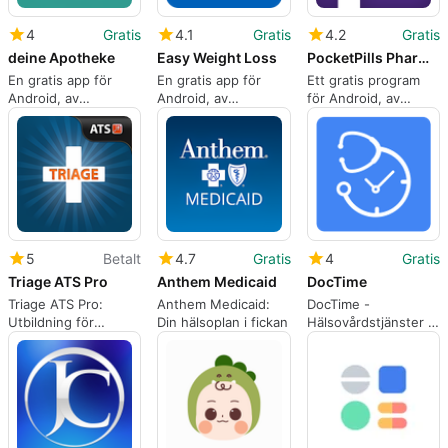
4
Gratis
4.1
Gratis
4.2
Gratis
deine Apotheke
Easy Weight Loss
PocketPills Pharmacy
En gratis app för
En gratis app för
Ett gratis program
Android, av
Android, av
för Android, av
ADGmbH.
KristinBN.
PocketPills.
5
Betalt
4.7
Gratis
4
Gratis
Triage ATS Pro
Anthem Medicaid
DocTime
Triage ATS Pro:
Anthem Medicaid:
DocTime -
Utbildning för
Din hälsoplan i fickan
Hälsovårdstjänster i
Akutsjukvård
Bangladesh