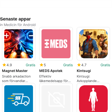
Senaste appar
in Medicin för Android
4.9
Gratis
5
Gratis
4.7
Gratis
Magnet Master
MEDS Apotek
Kintsugi
Snabb arkadaction
Effektiv
Kintsugi:
som förvandlar
läkemedelsapp för
Avkopplande
magnetism till
Android-användare
pusselspel för
styrförmåga
Android