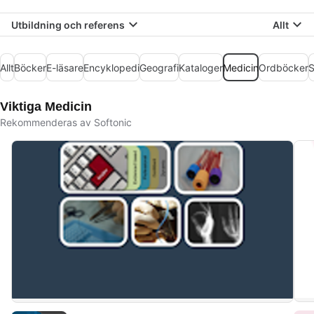
Utbildning och referens
Allt
Allt
Böcker
E-läsare
Encyklopedi
Geografi
Kataloger
Medicin
Ordböcker
S
Viktiga Medicin
Rekommenderas av Softonic