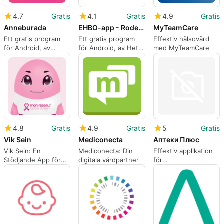
4.7
Gratis
4.1
Gratis
4.9
Gratis
Anneburada
EHBO-app - Rode Kruis
MyTeamCare
Ett gratis program
Ett gratis program
Effektiv hälsovård
för Android, av
för Android, av Het
med MyTeamCare
Anneburada.
Nederlandse Rode
Kruis.
4.8
Gratis
4.9
Gratis
5
Gratis
Vik Sein
Mediconecta
Аптеки Плюс
Vik Sein: En
Mediconecta: Din
Effektiv applikation
Stödjande App för
digitala vårdpartner
för
Bröstcancer
läkemedelsbeställning