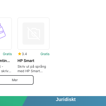
Gratis
3.4
Gratis
Cheque Printing Software
HP Smart
 -
Skriv ut på språng
t skriva
med HP Smart
Printer Remote,
gratis!
Mer
Juridiskt