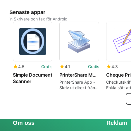
Senaste appar
in Skrivare och fax för Android
4.5
Gratis
4.1
Gratis
4.3
Simple Document
PrinterShare Mobile Print
Scanner
PrinterShare App -
Checkutskrift
Skriv ut direkt från
Enkla sätt at
Android-enheten till
ut checkar
valfri kompatibel
skrivare
Om oss
Reklam