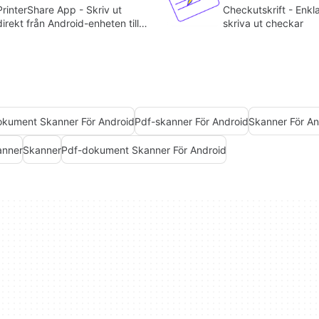
Checkutskrift - Enkla
PrinterShare App - Skriv ut
skriva ut checkar
direkt från Android-enheten till
valfri kompatibel skrivare
kument Skanner För Android
Pdf-skanner För Android
Skanner För An
anner
Skanner
Pdf-dokument Skanner För Android