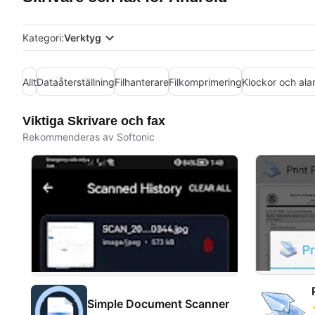
Kategori:
Verktyg
Allt
Dataåterställning
Filhanterare
Filkomprimering
Klockor och ala
Viktiga Skrivare och fax
Rekommenderas av Softonic
Simple Document Scanner