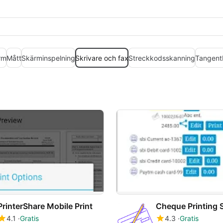
rm
Mått
Skärminspelning
Skrivare och fax
Streckkodsskanning
Tangent
Cheque Printing 
PrinterShare Mobile Print
4.3
Gratis
4.1
Gratis