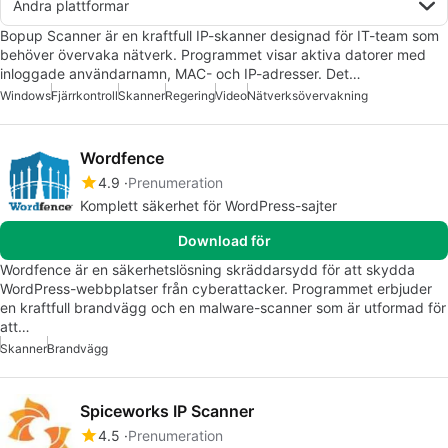
Andra plattformar
Bopup Scanner är en kraftfull IP-skanner designad för IT-team som
behöver övervaka nätverk. Programmet visar aktiva datorer med
inloggade användarnamn, MAC- och IP-adresser. Det…
Windows
Fjärrkontroll
Skanner
Regering
Video
Nätverksövervakning
Wordfence
4.9
Prenumeration
Komplett säkerhet för WordPress-sajter
Download för
Wordfence är en säkerhetslösning skräddarsydd för att skydda
WordPress-webbplatser från cyberattacker. Programmet erbjuder
en kraftfull brandvägg och en malware-scanner som är utformad för
att…
Skanner
Brandvägg
Spiceworks IP Scanner
4.5
Prenumeration