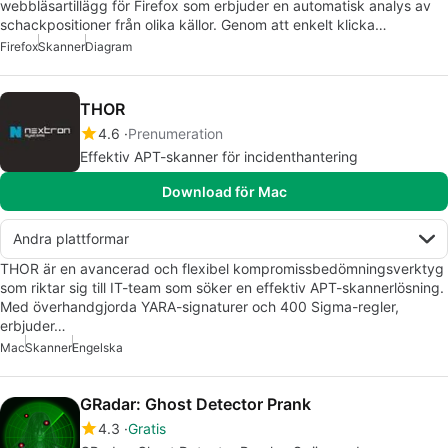
webbläsartillägg för Firefox som erbjuder en automatisk analys av
schackpositioner från olika källor. Genom att enkelt klicka…
Firefox
Skanner
Diagram
THOR
4.6
Prenumeration
Effektiv APT-skanner för incidenthantering
Download för Mac
Andra plattformar
THOR är en avancerad och flexibel kompromissbedömningsverktyg
som riktar sig till IT-team som söker en effektiv APT-skannerlösning.
Med överhandgjorda YARA-signaturer och 400 Sigma-regler,
erbjuder…
Mac
Skanner
Engelska
GRadar: Ghost Detector Prank
4.3
Gratis