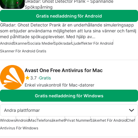
GRadar: Ghost Detector Prank – Spännande
Spökspårning
Gratis nedladdning för Android
GRadar: Ghost Detector Prank är en underhållande simuleringsapp
som erbjuder användarna möjligheten att lura sina vänner och familj
med påhittade spökupplevelser. Med hjälp av…
Android
Skanner
Sociala Medier
Spökradar
Ljudeffekter För Android
Skanner För Android Gratis
Avast One Free Antivirus for Mac
3.7
Gratis
Enkel viruskontroll för Mac-datorer
Gratis nedladdning för Windows
Andra plattformar
Windows
Android
Mac
Telefonsäkerhet
Privat Nummer
Säkerhet För Android
Chef
Antivirus För Windows