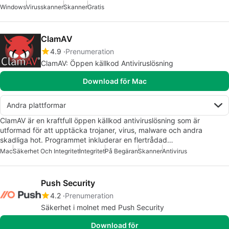
Windows
Virusskanner
Skanner
Gratis
ClamAV
4.9
Prenumeration
ClamAV: Öppen källkod Antiviruslösning
Download för Mac
Andra plattformar
ClamAV är en kraftfull öppen källkod antiviruslösning som är
utformad för att upptäcka trojaner, virus, malware och andra
skadliga hot. Programmet inkluderar en flertrådad…
Mac
Säkerhet Och Integritet
Integritet
På Begäran
Skanner
Antivirus
Push Security
4.2
Prenumeration
Säkerhet i molnet med Push Security
Download för