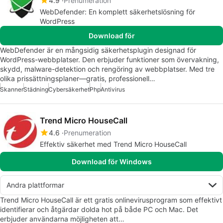
4.9
Prenumeration
WebDefender: En komplett säkerhetslösning för
WordPress
Download för
WebDefender är en mångsidig säkerhetsplugin designad för
WordPress-webbplatser. Den erbjuder funktioner som övervakning,
skydd, malware-detektion och rengöring av webbplatser. Med tre
olika prissättningsplaner—gratis, professionell…
Skanner
Städning
Cybersäkerhet
Php
Antivirus
Trend Micro HouseCall
4.6
Prenumeration
Effektiv säkerhet med Trend Micro HouseCall
Download för Windows
Andra plattformar
Trend Micro HouseCall är ett gratis onlinevirusprogram som effektivt
identifierar och åtgärdar dolda hot på både PC och Mac. Det
erbjuder användarna möjligheten att…