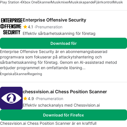
Play Station 4
Xbox One
Skanner
Musikmixer
Musikskapande
Fjärrkontroll
Musik
Enterprise Offensive Security
4.1
Prenumeration
Effektiv sårbarhetsskanning för företag
Download för
Enterprise Offensive Security är en abonnemangsbaserad
programvara som fokuserar på attackytshantering och
sårbarhetsskanning för företag. Genom en AI-assisterad metod
erbjuder programmet en omfattande lösning…
Engelska
Skanner
Regering
chessvision.ai Chess Position Scanner
4.9
Prenumeration
Effektiv schackanalys med Chessvision.ai
Download för Firefox
Chessvision.ai Chess Position Scanner är en kraftfull