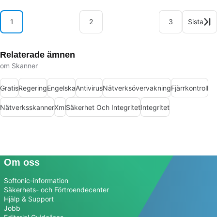
1
2
3
Sista
Relaterade ämnen
om Skanner
Gratis
Regering
Engelska
Antivirus
Nätverksövervakning
Fjärrkontroll
Nätverksskanner
Xml
Säkerhet Och Integritet
Integritet
Om oss
Softonic-information
Säkerhets- och Förtroendecenter
Hjälp & Support
Jobb