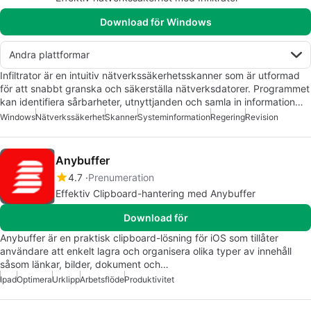
Download för Windows
Andra plattformar
Infiltrator är en intuitiv nätverkssäkerhetsskanner som är utformad
för att snabbt granska och säkerställa nätverksdatorer. Programmet
kan identifiera sårbarheter, utnyttjanden och samla in information…
Windows
Nätverkssäkerhet
Skanner
Systeminformation
Regering
Revision
Anybuffer
4.7
Prenumeration
Effektiv Clipboard-hantering med Anybuffer
Download för
Anybuffer är en praktisk clipboard-lösning för iOS som tillåter
användare att enkelt lagra och organisera olika typer av innehåll
såsom länkar, bilder, dokument och…
Ipad
Optimera
Urklipp
Arbetsflöde
Produktivitet