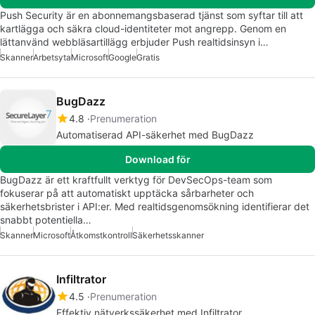
Push Security är en abonnemangsbaserad tjänst som syftar till att
kartlägga och säkra cloud-identiteter mot angrepp. Genom en
lättanvänd webbläsartillägg erbjuder Push realtidsinsyn i…
Skanner
Arbetsyta
Microsoft
Google
Gratis
BugDazz
4.8
Prenumeration
Automatiserad API-säkerhet med BugDazz
Download för
BugDazz är ett kraftfullt verktyg för DevSecOps-team som
fokuserar på att automatiskt upptäcka sårbarheter och
säkerhetsbrister i API:er. Med realtidsgenomsökning identifierar det
snabbt potentiella…
Skanner
Microsoft
Åtkomstkontroll
Säkerhetsskanner
Infiltrator
4.5
Prenumeration
Effektiv nätverkssäkerhet med Infiltrator