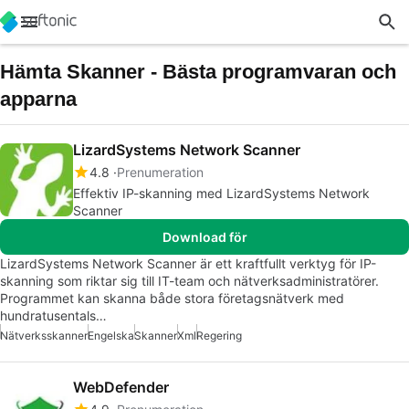
Hämta Skanner - Bästa programvaran och
apparna
LizardSystems Network Scanner
4.8
Prenumeration
Effektiv IP-skanning med LizardSystems Network
Scanner
Download för
LizardSystems Network Scanner är ett kraftfullt verktyg för IP-
skanning som riktar sig till IT-team och nätverksadministratörer.
Programmet kan skanna både stora företagsnätverk med
hundratusentals…
Nätverksskanner
Engelska
Skanner
Xml
Regering
WebDefender