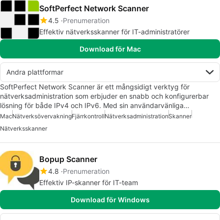
SoftPerfect Network Scanner
4.5
Prenumeration
Effektiv nätverksskanner för IT-administratörer
Download för Mac
Andra plattformar
SoftPerfect Network Scanner är ett mångsidigt verktyg för
nätverksadministration som erbjuder en snabb och konfigurerbar
lösning för både IPv4 och IPv6. Med sin användarvänliga…
Mac
Nätverksövervakning
Fjärrkontroll
Nätverksadministration
Skanner
Nätverksskanner
Bopup Scanner
4.8
Prenumeration
Effektiv IP-skanner för IT-team
Download för Windows