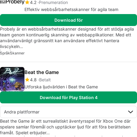
4.2
Prenumeration
Effektiv webbsårbarhetsskanner för agila team
Download för
Probely är en webbsårbarhetsskanner designad för att stödja agila
team genom kontinuerlig skanning av webbapplikationer. Med ett
användarvänligt gränssnitt kan användare effektivt hantera
livscykeln…
Språk
Skanner
Beat the Game
4.8
Betalt
Utforska ljudvärlden i Beat the Game
Download för Play Station 4
Andra plattformar
Beat the Game är ett surrealistiskt äventyrsspel för Xbox One där
spelare samlar föremål och upptäcker ljud för att föra berättelsen
framåt. Spelet erbjuder…