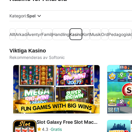
Kategori:
Spel
Allt
Arkad
Äventyr
Familj
Handling
Kasino
Kort
Musik
Ord
Pedagogisk
Viktiga Kasino
Rekommenderas av Softonic
Slot Galaxy Free Slot Machines
4.3
Gratis