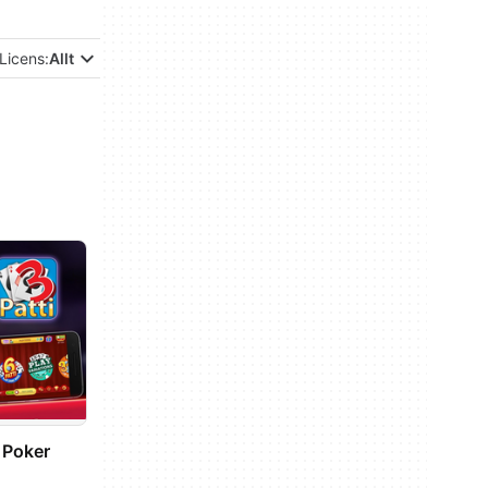
Licens:
Allt
n Poker