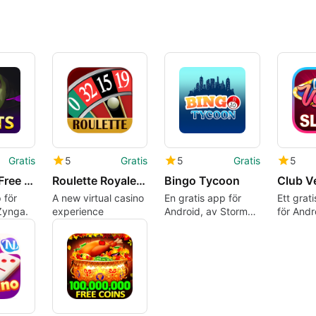
Gratis
5
Gratis
5
Gratis
5
Hit it Rich! Free Casino Slots
Roulette Royale - Grand Casino
Bingo Tycoon
 för
A new virtual casino
En gratis app för
Ett grat
Zynga.
experience
Android, av Storm8
för Andr
Studios.
Bagelcod