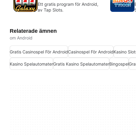
Ett gratis program för Android,
av Tap Slots.
Relaterade ämnen
om Android
Gratis Casinospel För Android
Casinospel För Android
Kasino Slot
Kasino Spelautomater
Gratis Kasino Spelautomater
Bingospel
Gra