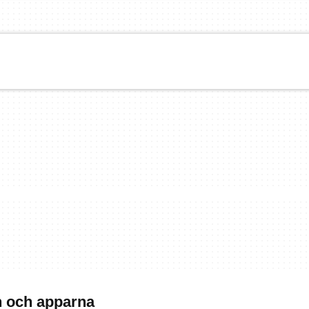
n och apparna