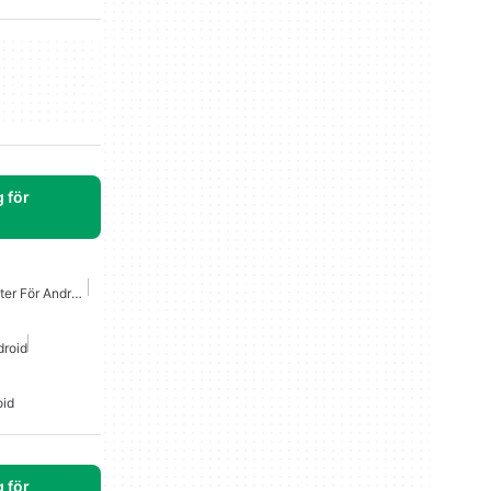
 för
Gratis Casinospelautomater För Android
droid
oid
 för