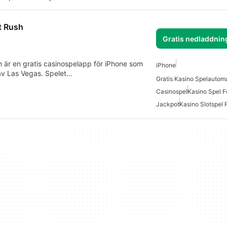
t Rush
Gratis nedladdnin
 är en gratis casinospelapp för iPhone som
iPhone
 av Las Vegas. Spelet…
Casinospel
Kasino Spel F
Jackpot
Kasino Slotspel 