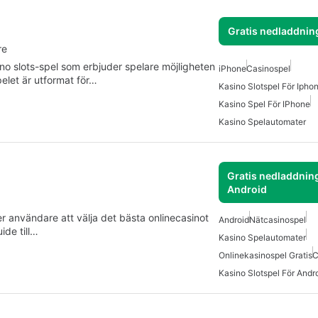
Gratis nedladdnin
re
asino slots-spel som erbjuder spelare möjligheten
iPhone
Casinospel
elet är utformat för…
Kasino Slotspel För Ipho
Kasino Spel För IPhone
Kasino Spelautomater
Gratis nedladdning
Android
 användare att välja det bästa onlinecasinot
Android
Nätcasinospel
ide till…
Kasino Spelautomater
Onlinekasinospel Gratis
C
Kasino Slotspel För Andr