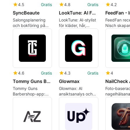
4.5
Gratis
4.8
Gratis
4.2
SyncBeaute
LookTune: AI Fashion Stylist
Salongsplanering
LookTune: AI-stylist
FeedFan rece
och bokföring på
för kläder, hår,
Nisch skapa
Android för
smink och
app för priva
skönhetsproffs
fanporträtt
utbyten
4.6
Gratis
4.3
Gratis
4
Tommy Guns Barbershop
Glowmax
NailCheck 
Tommy Guns
Glowmax: AI
Foto-basera
Barbershop-app:
ansiktsanalys och
nagelhälsana
fjärrincheckning och
90-dagars
framstegsöv
väntelistekontroll
groomingplan
på Android