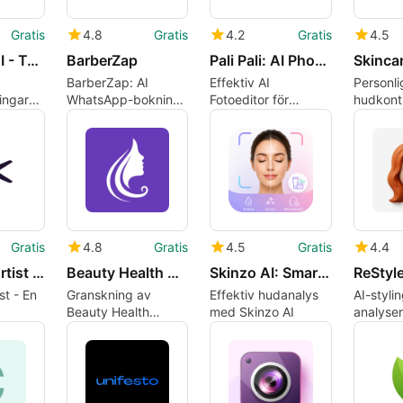
Gratis
4.8
Gratis
4.2
Gratis
4.5
TattooFit AI - Tattoo Tester
BarberZap
Pali Pali: AI Photo Editor
BarberZap: AI
Effektiv AI
Personli
ingar
WhatsApp-bokning
Fotoeditor för
hudkontr
och
Android
rutiner 
cering
butiksadministration
ansikts
på Android
Gratis
4.8
Gratis
4.5
Gratis
4.4
ChicChic Artist - Get Bookings
Beauty Health Assistant
Skinzo AI: Smart Skin Care
ReStyle
st - En
Granskning av
Effektiv hudanalys
AI-styl
Beauty Health
med Skinzo AI
analyser
ing för
Assistant
färg och
fs
kläder