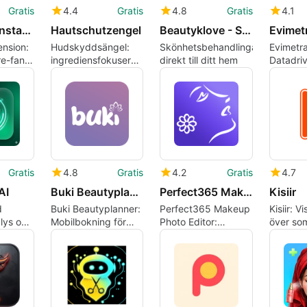
Gratis
4.4
Gratis
4.8
Gratis
4.1
FeedFan - Instafeet App
Hautschutzengel
Beautyklove - Salon at Home
nsion:
Hudskyddsängel:
Skönhetsbehandlingar
Evimetra
re-fan
ingrediensfokuserad
direkt till ditt hem
Datadri
ta
hudvårdsscanner
skönhet
för känslig
för dagl
hudshoppare
Gratis
4.8
Gratis
4.2
Gratis
4.7
AI
Buki Beautyplanner
Perfect365 Makeup Photo Editor
Kisiir
d
Buki Beautyplanner:
Perfect365 Makeup
Kisiir: V
lys och
Mobilbokning för
Photo Editor:
över som
ervakning
skönhets- och
virtuella makeovers
tradition
wellnessrutiner
och
samtida
porträttretuschering