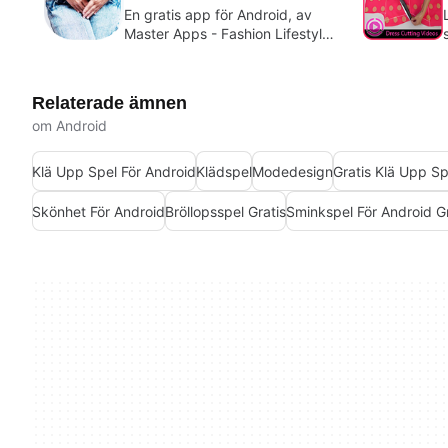
En gratis app för Android, av
Master Apps - Fashion Lifestyle
Recipes.
Relaterade ämnen
om Android
Klä Upp Spel För Android
Klädspel
Modedesign
Gratis Klä Upp Sp
Skönhet För Android
Bröllopsspel Gratis
Sminkspel För Android Gr