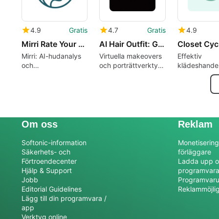
4.9
Gratis
4.7
Gratis
4.9
Mirri Rate Your Skin
AI Hair Outfit: Get The Look
Closet Cyc
Mirri: AI-hudanalys
Virtuella makeovers
Effektiv
och
och porträttverktyg
klädeshandel
framstegsspårning
för vardagliga
hållbar mode
på Android
stilbeslut
Om oss
Reklam
Softonic-information
Monetisering
Säkerhets- och
förläggare
Förtroendecenter
Ladda upp o
Hjälp & Support
programvar
Jobb
Programvaru
Editorial Guidelines
Reklammöjli
Lägg till din programvara /
app
Verktyg online