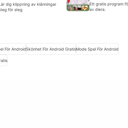
Ett gratis program f
Lär dig klippning av klänningar
av diera.
steg för steg
el För Android
Skönhet För Android Gratis
Mode Spel För Android
atis