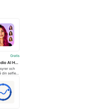
Gratis
HairStudio AI Hairstyle Try On
isyrer och
 din selfie
rStudio AI