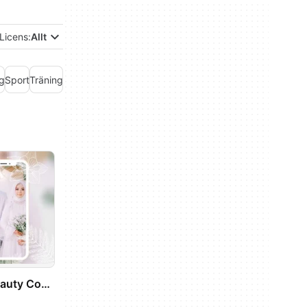
Licens:
Allt
g
Sport
Träning
Väder
Hijab Wedding Beauty Couple