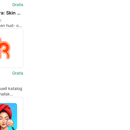
Gratis
Evimetra: Skin Beauty Log
:
ven hud- och
sövervakning
iga rutiner
Gratis
isuell katalog
alisk
ell och
 mode