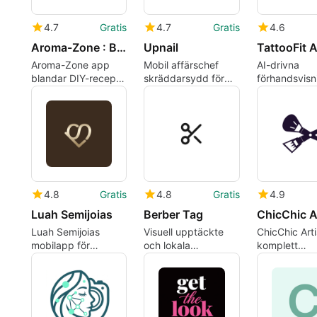
4.7
Gratis
4.7
Gratis
4.6
Aroma-Zone : Beauté Soins
Upnail
Aroma-Zone app
Mobil affärschef
AI-drivna
blandar DIY-recept
skräddarsydd för
förhandsvisn
med
nageltekniker och
för realistisk
ingrediensshopping
salongsägare
tatuering pla
och lojalitet
på din kropp
4.8
Gratis
4.8
Gratis
4.9
Luah Semijoias
Berber Tag
Luah Semijoias
Visuell upptäckte
ChicChic Arti
mobilapp för
och lokala
komplett
återförsäljare och
barberaranslutningar
bokningslösn
orderhantering
på Android
skönhetsprof