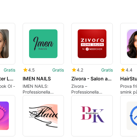
Gratis
4.5
Gratis
4.2
Gratis
4.4
Old Age Filter Look Ol - Aging
IMEN NAILS
Zivora - Salon at Home
ook Ol -
IMEN NAILS:
Zivora –
Prova fr
Professionella
Professionella
smink på
material, utbildning
skönhetstjänster
med Hai
kter för
och
Hemma
gemenskapscentrum