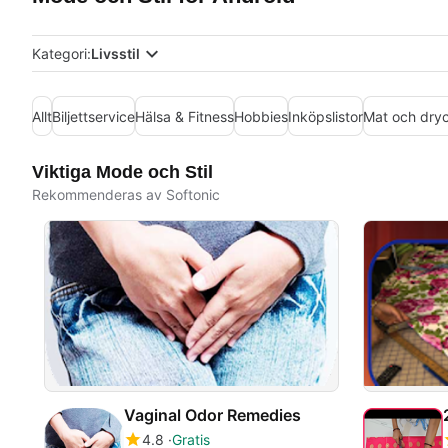
Kategori:
Livsstil
Allt
Biljettservice
Hälsa & Fitness
Hobbies
Inköpslistor
Mat och dry
Viktiga Mode och Stil
Rekommenderas av Softonic
Vaginal Odor Remedies
4.8
Gratis