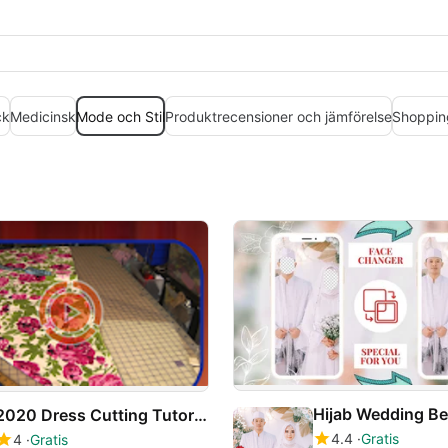
ck
Medicinsk
Mode och Stil
Produktrecensioner och jämförelse
Shoppin
2020 Dress Cutting Tutorials Step By Step
4.4
Gratis
4
Gratis