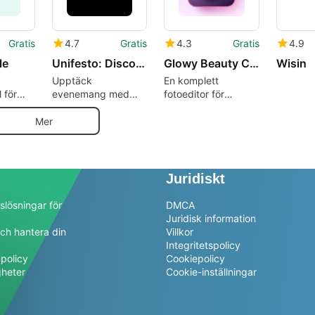
Gratis
4.7
Gratis
4.3
Gratis
4.9
le
Unifesto: Discover Events
Glowy Beauty Cam: Photo Editor
Wisin
Upptäck
En komplett
 för
evenemang med
fotoeditor för
Unifesto
mobilanvändare
Mer
Juridiskt
slösningar för
DMCA
Juridisk information
ch hantera din
Villkor
a
Integritetspolicy
policy
Cookiepolicy
gheter
Cookie-inställningar