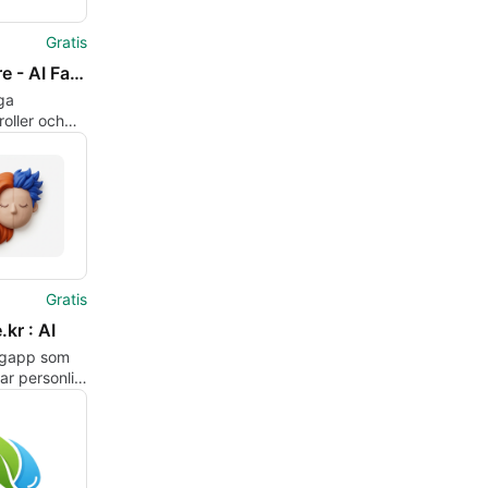
Gratis
Skincare - AI Face Scanner
ga
oller och
med en AI
canner
Gratis
.kr : AI
ingapp som
ar personlig
 föreslår