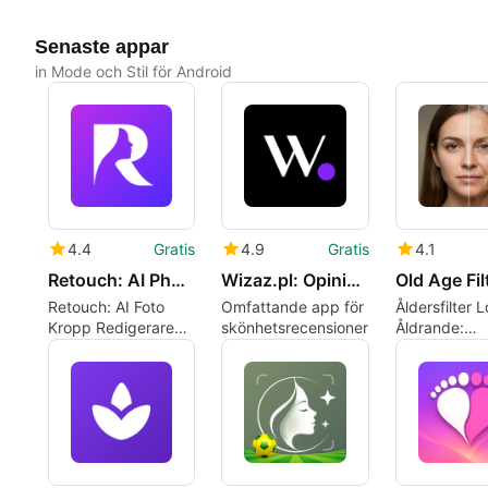
Senaste appar
in Mode och Stil för Android
4.4
Gratis
4.9
Gratis
4.1
Retouch: AI Photo Body Editor
Wizaz.pl: Opinie o kosmetykach
Retouch: AI Foto
Omfattande app för
Åldersfilter L
Kropp Redigerare
skönhetsrecensioner
Åldrande:
för snabba,
Realistiska
naturliga sociala
åldrandeeffe
bilder
selfies