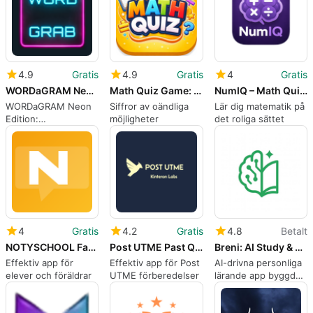
dokument
ankomstlogistik
utomlands
4.9
Gratis
4.9
Gratis
4
Gratis
WORDaGRAM Neon Edition
Math Quiz Game: Brain Training
NumIQ – Math Quiz Game
WORDaGRAM Neon
Siffror av oändliga
Lär dig matematik på
Edition:
möjligheter
det roliga sättet
Arkadvokabulärövning
med neonsynintryck
4
Gratis
4.2
Gratis
4.8
Betalt
NOTYSCHOOL Family
Post UTME Past Questions 2026
Breni: AI Study & Flashcards
Effektiv app för
Effektiv app för Post
AI-drivna personliga
elever och föräldrar
UTME förberedelser
lärande app byggd
på vetenskapen om
hur hjärnan lär sig
bäst