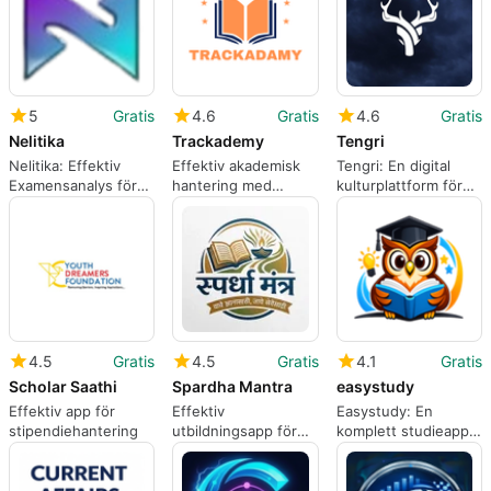
5
Gratis
4.6
Gratis
4.6
Gratis
Nelitika
Trackademy
Tengri
Nelitika: Effektiv
Effektiv akademisk
Tengri: En digital
Examensanalys för
hantering med
kulturplattform för
Skolor
Trackademy
Turkisk mytologi
4.5
Gratis
4.5
Gratis
4.1
Gratis
Scholar Saathi
Spardha Mantra
easystudy
Effektiv app för
Effektiv
Easystudy: En
stipendiehantering
utbildningsapp för
komplett studieapp
Android-användare
för studenter