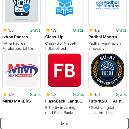
4.5
Gratis
4.9
Gratis
4.2
Gratis
IvAna Padres
Class-Up
Padhai Mantra
IvAna Padres:
Class-Up: Visuell
Padhai Mantra: En
Föräldraportal för
tidtabell och
innovativ
realtidskommunikation
uppgiftsplanerare för
utbildningsapp
och register för
studenter
skolan
4.9
Gratis
4.2
Gratis
4.6
Gratis
MIND MAKERS
FlashBack: Language & Study
TutorKSU — AI-помощник КРУ
Effektiv inlärning
Effektiv digital
med FlashBack:
assistent för
Language & Study
studenter och lärare
Mer