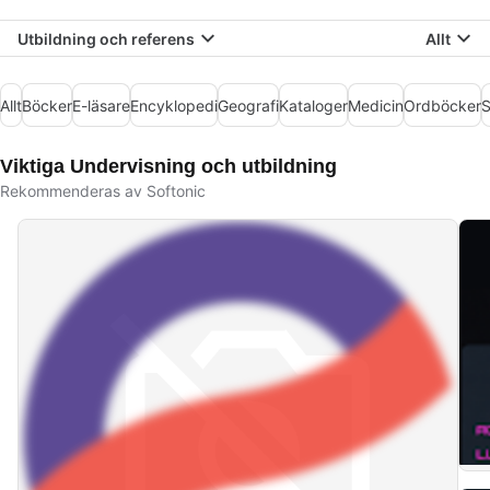
Utbildning och referens
Allt
Allt
Böcker
E-läsare
Encyklopedi
Geografi
Kataloger
Medicin
Ordböcker
S
Viktiga Undervisning och utbildning
Rekommenderas av Softonic