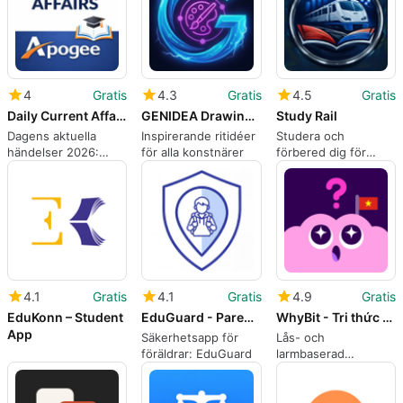
4
Gratis
4.3
Gratis
4.5
Gratis
Daily Current Affairs 2026: GK
GENIDEA Drawing Ideas
Study Rail
Dagens aktuella
Inspirerande ritidéer
Studera och
händelser 2026:
för alla konstnärer
förbered dig för
korta GK-översikter
järnvägsprov
för provförberedelse
4.1
Gratis
4.1
Gratis
4.9
Gratis
EduKonn – Student
EduGuard - Parent App
WhyBit - Tri thức Khóa + Alarm
App
Säkerhetsapp för
Lås- och
föräldrar: EduGuard
larmbaserad
utbildningstrivia-app