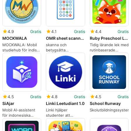
4.9
Gratis
4.1
Gratis
4.4
Gratis
MOCKWALA
OMR sheet scanner and grader
Ruby Preschool Learning Games
MOCKWALA: Mobil
skanna och
Tidig lärande lek med
studiehub för indiska
betygsätta
rutinbaserade
aspiranter till
flervalsprov med din
minispel för småbarn
konkurrensprov
android
4.5
Gratis
4.8
Gratis
4.5
Gratis
SiAjar
Linki:Leetudiant 1.0
School Runway
Mobil AI-assistent
Linki hjälper
Skolutbildningssyste
för indonesiska
studenter att
lärares lektioner och
hantera visum,
administrativa
ekonomi och