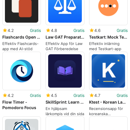
4.2
Gratis
4.8
Gratis
4.6
Gratis
Flashcards Open Source App
Law GAT Preparation
Testkart: Mock Test & Courses
Effektiv Flashcards-
Effektiv App för Law
Effektiv inlärning
app med AI-stöd
GAT Förberedelse
med Testkart-app
4.2
Gratis
4.5
Gratis
4.7
Gratis
Flow Timer -
SkillSprint: Learn Skills
Ktest - Korean Language Exam
Pomodoro Focus
En hjälpsam
Recensionsapp för
lärkompis vid din sida
koreanska
språktestet