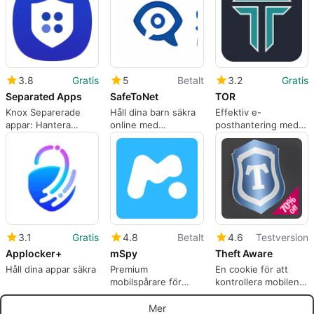
3.8
Gratis
5
Betalt
3.2
Gratis
Separated Apps
SafeToNet
TOR
Knox Separerade
Håll dina barn säkra
Effektiv e-
appar: Hantera
online med
posthantering med
arbets- och
SafeToNet
TOR-appen
personliga appar på
ett säkert sätt
3.1
Gratis
4.8
Betalt
4.6
Testversion
Applocker+
mSpy
Theft Aware
Håll dina appar säkra
Premium
En cookie för att
mobilspårare för
kontrollera mobilen
föräldrakontroll
vid stöld
Mer