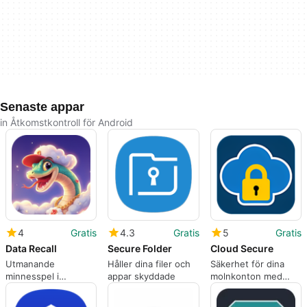
Senaste appar
in Åtkomstkontroll för Android
4
Gratis
4.3
Gratis
5
Gratis
Data Recall
Secure Folder
Cloud Secure
Utmanande
Håller dina filer och
Säkerhet för dina
minnesspel i
appar skyddade
molnkonton med
cyberpunkmiljö
Cloud Secure