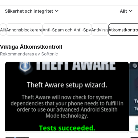
Säkerhet och integritet
Allt
Allt
Annonsblockerare
Anti-Spam och Anti-Spy
Antivirus
Åtkomstkontrol
Viktiga Åtkomstkontroll
Rekommenderas av Softonic