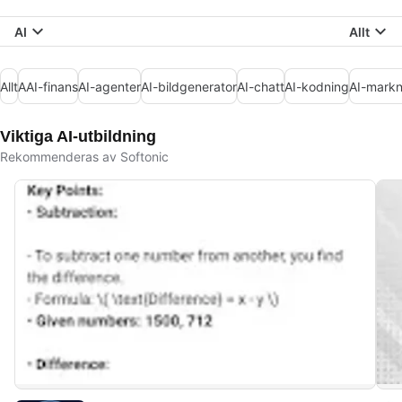
AI
Allt
Allt
AAI-finans
AI-agenter
AI-bildgenerator
AI-chatt
AI-kodning
AI-markn
Viktiga AI-utbildning
Rekommenderas av Softonic