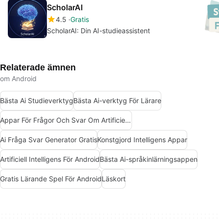
ScholarAI
4.5
Gratis
ScholarAI: Din AI-studieassistent
Relaterade ämnen
om Android
Bästa Ai Studieverktyg
Bästa Ai-verktyg För Lärare
Appar För Frågor Och Svar Om Artificiell Intelligens
Ai Fråga Svar Generator Gratis
Konstgjord Intelligens Appar
Artificiell Intelligens För Android
Bästa Ai-språkinlärningsappen
Gratis Lärande Spel För Android
Läskort