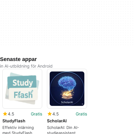
Senaste appar
in AI-utbildning för Android
4.5
Gratis
4.5
Gratis
StudyFlash
ScholarAI
Effektiv inlärning
ScholarAI: Din AI-
med StudyFlash
studieassistent