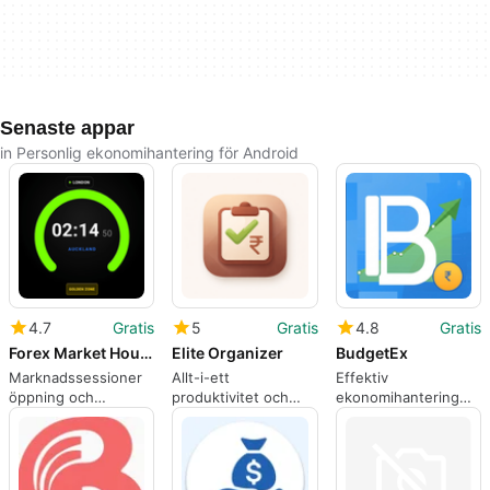
Senaste appar
in Personlig ekonomihantering för Android
4.7
Gratis
5
Gratis
4.8
Gratis
Forex Market Hours Clock
Elite Organizer
BudgetEx
Marknadssessioner
Allt-i-ett
Effektiv
öppning och
produktivitet och
ekonomihantering
stängning klocka
ekonomi organisatör
med BudgetEx