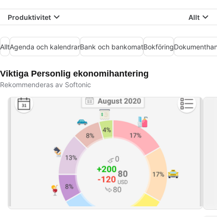
Produktivitet
Allt
Allt
Agenda och kalendrar
Bank och bankomat
Bokföring
Dokumenthan
Viktiga Personlig ekonomihantering
Rekommenderas av Softonic