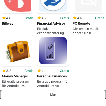
4.8
Gratis
4.2
Gratis
4.6
Gratis
Billway
Financial Advisor
PC Remote
Effektiv
Gör om din mobila
ekonomihantering
enhet till din
med Financial
spelkontroll
Advisor
3.2
Gratis
4
Gratis
Money Manager
Personal Finances
Ett gratis program
En gratis program för
för Android, av
Android, av Ac
Vitaliy Panov.
Studio Soft.
Mer