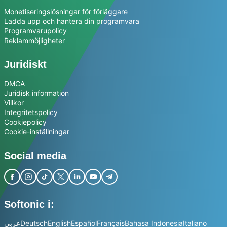
Monetiseringslösningar för förläggare
Ladda upp och hantera din programvara
Programvarupolicy
Reklammöjligheter
Juridiskt
DMCA
Juridisk information
Villkor
Integritetspolicy
Cookiepolicy
Cookie-inställningar
Social media
Softonic i:
عربي
Deutsch
English
Español
Français
Bahasa Indonesia
Italiano