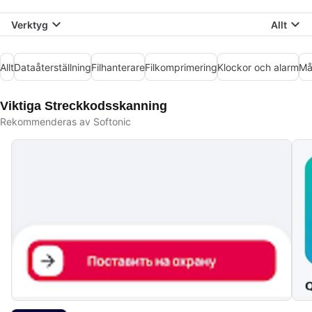
Verktyg
Allt
Allt
Dataåterställning
Filhanterare
Filkomprimering
Klockor och alarm
Må
Viktiga Streckkodsskanning
Rekommenderas av Softonic