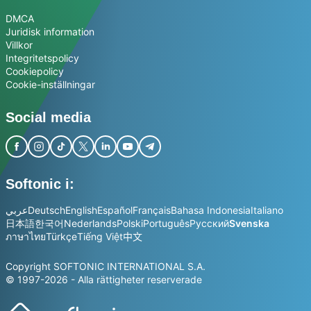
DMCA
Juridisk information
Villkor
Integritetspolicy
Cookiepolicy
Cookie-inställningar
Social media
Softonic i:
عربي
Deutsch
English
Español
Français
Bahasa Indonesia
Italiano
日本語
한국어
Nederlands
Polski
Português
Русский
Svenska
ภาษาไทย
Türkçe
Tiếng Việt
中文
Copyright SOFTONIC INTERNATIONAL S.A.
© 1997-2026 - Alla rättigheter reserverade