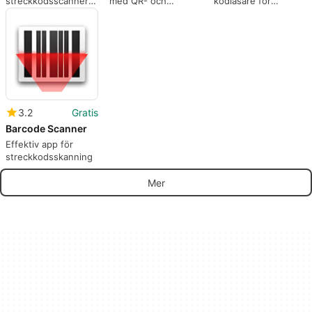
streckkodsscanner
med QR- och
kodläsare för
för Android
streckkodsskannern
Android
APK
3.2
Gratis
Barcode Scanner
Effektiv app för
streckkodsskanning
Mer