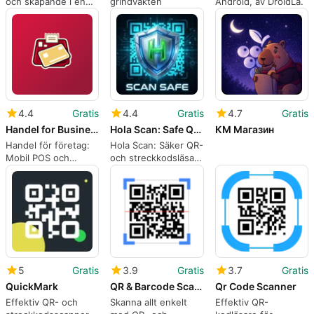
och skapande i en
grindvakten
Android, av DroidLa.
app
4.4
Gratis
4.4
Gratis
4.7
Gratis
Handel for Business
Hola Scan: Safe QR Scanner
КМ Магазин
Handel för företag:
Hola Scan: Säker QR-
Mobil POS och
och streckkodsläsare
lagerkontroll för
med länksskydd
SME:er
5
Gratis
3.9
Gratis
3.7
Gratis
QuickMark
QR & Barcode Scanner
Qr Code Scanner
Effektiv QR- och
Skanna allt enkelt
Effektiv QR-