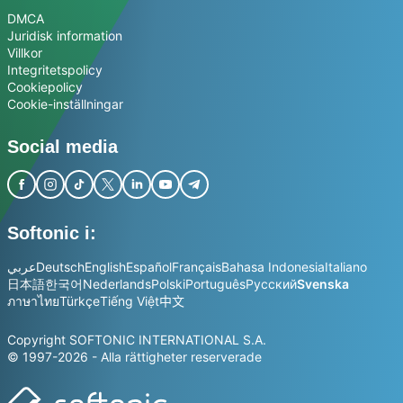
DMCA
Juridisk information
Villkor
Integritetspolicy
Cookiepolicy
Cookie-inställningar
Social media
Softonic i:
عربي
Deutsch
English
Español
Français
Bahasa Indonesia
Italiano
日本語
한국어
Nederlands
Polski
Português
Русский
Svenska
ภาษาไทย
Türkçe
Tiếng Việt
中文
Copyright SOFTONIC INTERNATIONAL S.A.
© 1997-2026 - Alla rättigheter reserverade