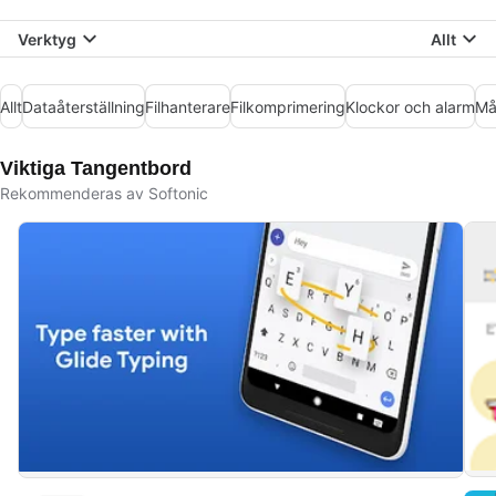
Verktyg
Allt
Allt
Dataåterställning
Filhanterare
Filkomprimering
Klockor och alarm
Må
Viktiga Tangentbord
Rekommenderas av Softonic