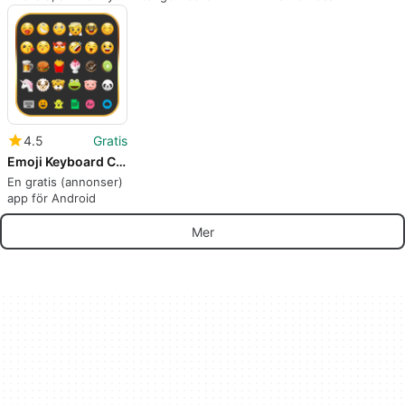
Even Danan.
languages
4.5
Gratis
Emoji Keyboard Cute Emoticons - Theme GIF Emoji
En gratis (annonser)
app för Android
Mer