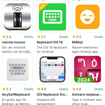
tangentbordsappen
3.4
Gratis
2.7
Gratis
3.5
Gratis
remote mouse
Keyboard iOS 16
MiMoji
Gör din Android-
The iOS 16 Keyboard
Xiaomi-telefoners
telefon om till trådlös
for Android
egen Animoji-app
mus, tangentbord
och styrplatta.
3.3
Gratis
4.8
Gratis
4.6
Gratis
AnySoftKeyboard
IOS Keyboard: Emoji Keyboard
Amharic keyboard FynGeez - Ethiopia - fyn ግዕዝ 2
En gratis app för
Anpassa ditt
Type in Amharic and
Android, av Menny
tangentbord
other local