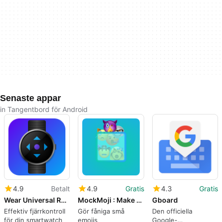
Senaste appar
in Tangentbord för Android
4.9
Betalt
4.9
Gratis
4.3
Gratis
Wear Universal Remote
MockMoji : Make your own emoji
Gboard
Effektiv fjärrkontroll
Gör fåniga små
Den officiella
för din smartwatch
emojis
Google-