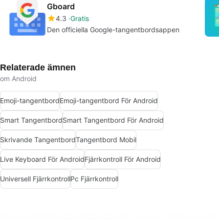
Gboard
4.3
Gratis
Den officiella Google-tangentbordsappen
Relaterade ämnen
om Android
Emoji-tangentbord
Emoji-tangentbord För Android
Smart Tangentbord
Smart Tangentbord För Android
Skrivande Tangentbord
Tangentbord Mobil
Live Keyboard För Android
Fjärrkontroll För Android
Universell Fjärrkontroll
Pc Fjärrkontroll