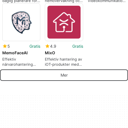
daglig planerare för
hemövervakning och
Videokommunikation
rutiner och vanor
dörröppning
Utan Filtrering
5
Gratis
4.9
Gratis
MemoFaceAl
MixO
Effektiv
Effektiv hantering av
närvarohantering
iOT-produkter med
med MemoFaceAI
MixO
Mer