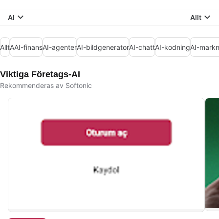
AI
Allt
Allt
AAI-finans
AI-agenter
AI-bildgenerator
AI-chatt
AI-kodning
AI-markn
Viktiga Företags-AI
Rekommenderas av Softonic