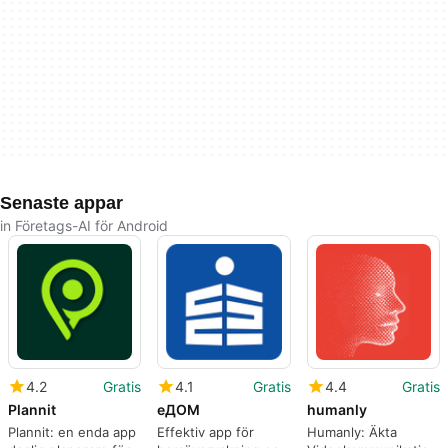
Senaste appar
in Företags-AI för Android
4.2
Gratis
4.1
Gratis
4.4
Gratis
Plannit
еДОМ
humanly
Plannit: en enda app
Effektiv app för
Humanly: Äkta