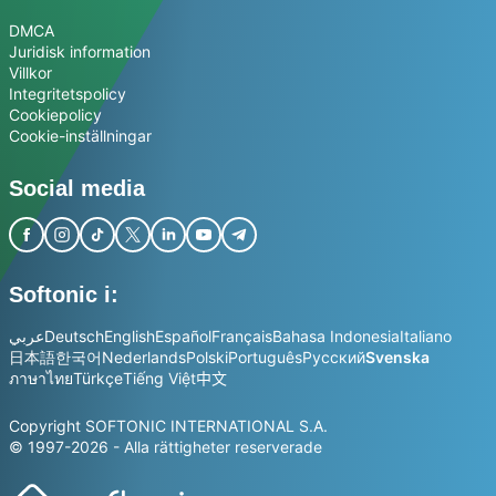
DMCA
Juridisk information
Villkor
Integritetspolicy
Cookiepolicy
Cookie-inställningar
Social media
Softonic i:
عربي
Deutsch
English
Español
Français
Bahasa Indonesia
Italiano
日本語
한국어
Nederlands
Polski
Português
Русский
Svenska
ภาษาไทย
Türkçe
Tiếng Việt
中文
Copyright SOFTONIC INTERNATIONAL S.A.
© 1997-2026 - Alla rättigheter reserverade