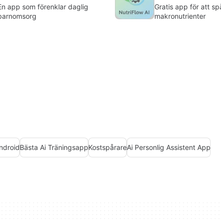
En app som förenklar daglig
Gratis app för att sp
barnomsorg
makronutrienter
Android
Bästa Ai Träningsapp
Kostspårare
Ai Personlig Assistent App