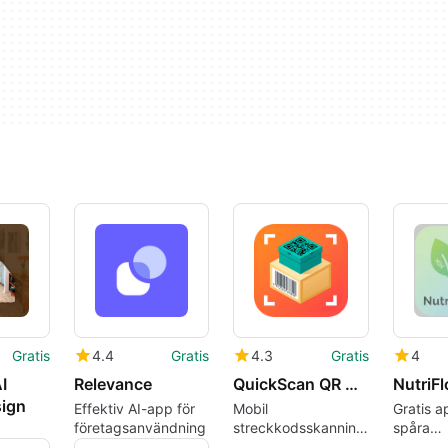
Gratis
4.4
Gratis
4.3
Gratis
4
I
Relevance
QuickScan QR & Inventory
NutriFl
sign
Effektiv AI-app för
Mobil
Gratis a
företagsanvändning
streckkodsskanning
spåra
och lagerhantering
makronu