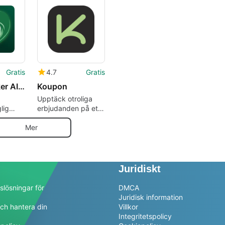
för Android
Gratis
4.7
Gratis
Baby Tracker AI - MyBaby
Koupon
Upptäck otroliga
lig
erbjudanden på ett
och samma ställe
Mer
Juridiskt
slösningar för
DMCA
Juridisk information
ch hantera din
Villkor
a
Integritetspolicy