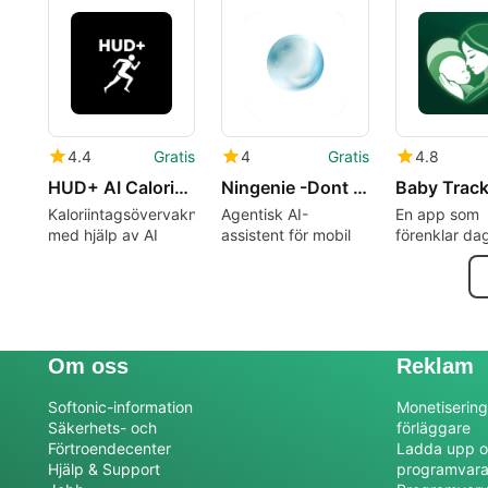
koordinerade
grupputflykter
4.4
Gratis
4
Gratis
4.8
HUD+ AI Calorie Counter
Ningenie -Dont Ask Just Task
Kaloriintagsövervakningsapp
Agentisk AI-
En app som
med hjälp av AI
assistent för mobil
förenklar dag
barnomsorg
Om oss
Reklam
Softonic-information
Monetisering
Säkerhets- och
förläggare
Förtroendecenter
Ladda upp o
Hjälp & Support
programvar