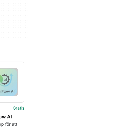
Gratis
ow AI
pp för att
trienter