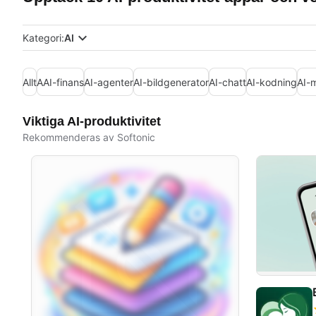
Kategori:
AI
Allt
AAI-finans
AI-agenter
AI-bildgenerator
AI-chatt
AI-kodning
AI-
Viktiga AI-produktivitet
Rekommenderas av Softonic