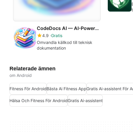
CodeDocs AI — AI-Powered Code Documentation(Beta)
4.9
Gratis
Omvandla källkod till teknisk
dokumentation
Relaterade ämnen
om Android
Fitness För Android
Bästa Ai Fitness App
Gratis Ai-assistent För 
Hälsa Och Fitness För Android
Gratis Ai-assistent