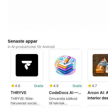
Senaste appar
in AI-produktivitet för Android
4.6
Gratis
4.9
Gratis
4.7
THRYVE
CodeDocs AI — AI-Powered Code Documentation(Beta)
Arcon AI: A
interior de
THRYVE: Ride-
Omvandla källkod
fokuserad social
till teknisk
plattform för
dokumentation