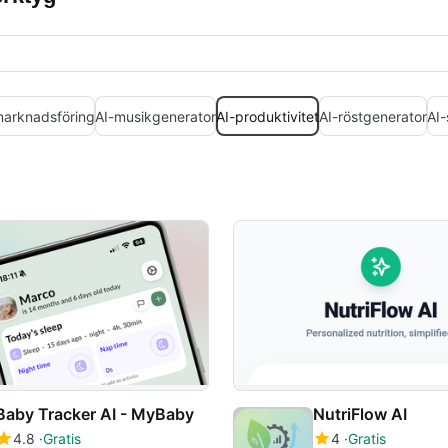
marknadsföring
AI-musikgenerator
AI-produktivitet
AI-röstgenerator
AI-
Baby Tracker AI - MyBaby
NutriFlow AI
4.8
Gratis
4
Gratis