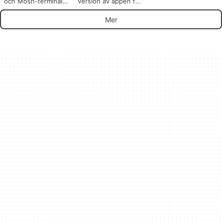
och Mosh-terminal
version av appen för
för AI
Android, av Replit.
Mer