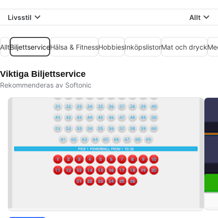
Livsstil
Allt
Allt
Biljettservice
Hälsa & Fitness
Hobbies
Inköpslistor
Mat och dryck
Med
Viktiga Biljettservice
Rekommenderas av Softonic