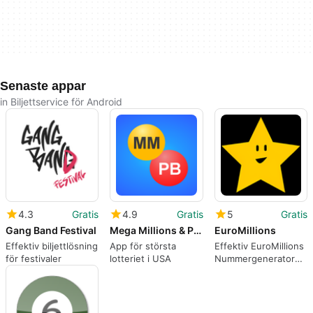
Senaste appar
in Biljettservice för Android
4.3
Gratis
4.9
Gratis
5
Gratis
Gang Band Festival
Mega Millions & Powerball
EuroMillions
Effektiv biljettlösning
App för största
Effektiv EuroMillions
för festivaler
lotteriet i USA
Nummergenerator
för Android