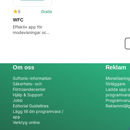
5
Gratis
WFC
Effektiv app för
modevisningar och
showrooms
Om oss
Reklam
Softonic-information
Monetisering
Säkerhets- och
förläggare
Förtroendecenter
Ladda upp o
Hjälp & Support
programvar
Jobb
Programvaru
Editorial Guidelines
Reklammöjli
Lägg till din programvara /
app
Verktyg online