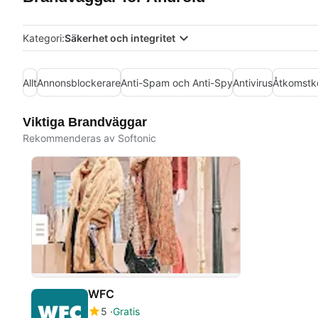
Kategori:
Säkerhet och integritet
Allt
Annonsblockerare
Anti-Spam och Anti-Spy
Antivirus
Åtkomstko
Viktiga Brandväggar
Rekommenderas av Softonic
WFC
5
Gratis