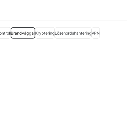
ntroll
Brandväggar
Kryptering
Lösenordshantering
VPN