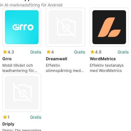
in AI-marknadsföring för Android
4.3
Gratis
4
Gratis
4.9
Gratis
Grro
Dreamwell
WordMetrics
Mobil tillväxt och
Effektiv
Effektiv textanalys
leadhantering för
sömnspårning med
med WordMetrics
småföretag på
Dreamwell
Android
1
Gratis
Driply
Driply: Din personliga