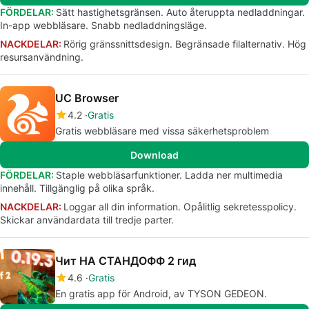
FÖRDELAR:
Sätt hastighetsgränsen. Auto återuppta nedladdningar.
In-app webbläsare. Snabb nedladdningsläge.
NACKDELAR:
Rörig gränssnittsdesign. Begränsade filalternativ. Hög
resursanvändning.
UC Browser
4.2
Gratis
Gratis webbläsare med vissa säkerhetsproblem
Download
FÖRDELAR:
Staple webbläsarfunktioner. Ladda ner multimedia
innehåll. Tillgänglig på olika språk.
NACKDELAR:
Loggar all din information. Opålitlig sekretesspolicy.
Skickar användardata till tredje parter.
Чит НА СТАНДОФФ 2 гид
4.6
Gratis
En gratis app för Android, av TYSON GEDEON.