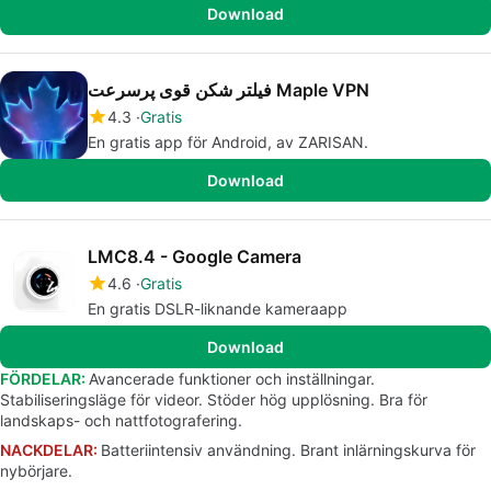
Download
فیلتر شکن قوی پرسرعت Maple VPN
4.3
Gratis
En gratis app för Android, av ZARISAN.
Download
LMC8.4 - Google Camera
4.6
Gratis
En gratis DSLR-liknande kameraapp
Download
FÖRDELAR:
Avancerade funktioner och inställningar.
Stabiliseringsläge för videor. Stöder hög upplösning. Bra för
landskaps- och nattfotografering.
NACKDELAR:
Batteriintensiv användning. Brant inlärningskurva för
nybörjare.