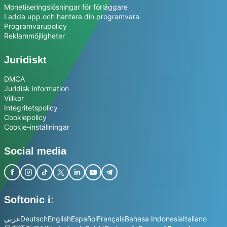
Monetiseringslösningar för förläggare
Ladda upp och hantera din programvara
Programvarupolicy
Reklammöjligheter
Juridiskt
DMCA
Juridisk information
Villkor
Integritetspolicy
Cookiepolicy
Cookie-inställningar
Social media
Softonic i:
عربي
Deutsch
English
Español
Français
Bahasa Indonesia
Italiano