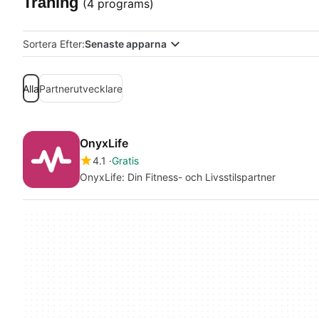
Träning
(4 programs)
Sortera Efter:
Senaste apparna
Alla
Partnerutvecklare
OnyxLife
4.1
Gratis
OnyxLife: Din Fitness- och Livsstilspartner