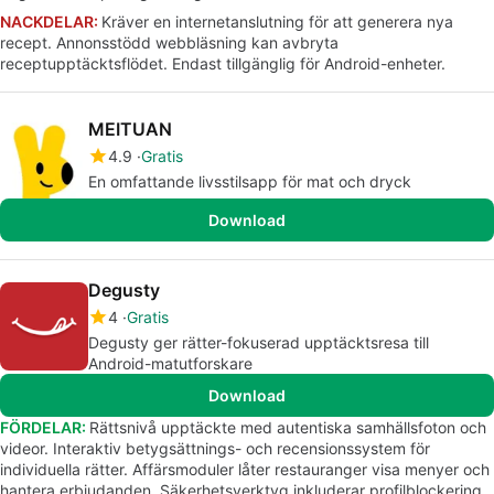
NACKDELAR:
Kräver en internetanslutning för att generera nya
recept. Annonsstödd webbläsning kan avbryta
receptupptäcktsflödet. Endast tillgänglig för Android-enheter.
MEITUAN
4.9
Gratis
En omfattande livsstilsapp för mat och dryck
Download
Degusty
4
Gratis
Degusty ger rätter-fokuserad upptäcktsresa till
Android-matutforskare
Download
FÖRDELAR:
Rättsnivå upptäckte med autentiska samhällsfoton och
videor. Interaktiv betygsättnings- och recensionssystem för
individuella rätter. Affärsmoduler låter restauranger visa menyer och
hantera erbjudanden. Säkerhetsverktyg inkluderar profilblockering