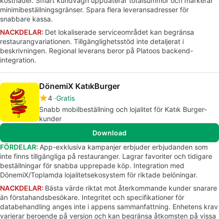
kostnader. Smart kundvagn uppdaterar totalsummor och markerar
minimibeställningsgränser. Spara flera leveransadresser för
snabbare kassa.
NACKDELAR:
Det lokaliserade serviceområdet kan begränsa
restaurangvariationen. Tillgänglighetsstöd inte detaljerat i
beskrivningen. Regional leverans beror på Platoos backend-
integration.
DönemiX KatıkBurger
4
Gratis
Snabb mobilbeställning och lojalitet för Katık Burger-
kunder
Download
FÖRDELAR:
App-exklusiva kampanjer erbjuder erbjudanden som
inte finns tillgängliga på restauranger. Lagrar favoriter och tidigare
beställningar för snabba upprepade köp. Integration med
DönemiX/Toplamda lojalitetsekosystem för riktade belöningar.
NACKDELAR:
Bästa värde riktat mot återkommande kunder snarare
än förstahandsbesökare. Integritet och specifikationer för
databehandling anges inte i appens sammanfattning. Enhetens krav
varierar beroende på version och kan begränsa åtkomsten på vissa