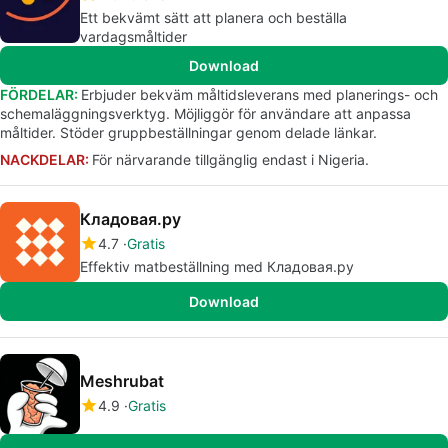
Ett bekvämt sätt att planera och beställa
vardagsmåltider
Download
FÖRDELAR:
Erbjuder bekväm måltidsleverans med planerings- och
schemaläggningsverktyg. Möjliggör för användare att anpassa
måltider. Stöder gruppbeställningar genom delade länkar.
NACKDELAR:
För närvarande tillgänglig endast i Nigeria.
Кладовая.ру
4.7
Gratis
Effektiv matbeställning med Кладовая.ру
Download
Meshrubat
4.9
Gratis