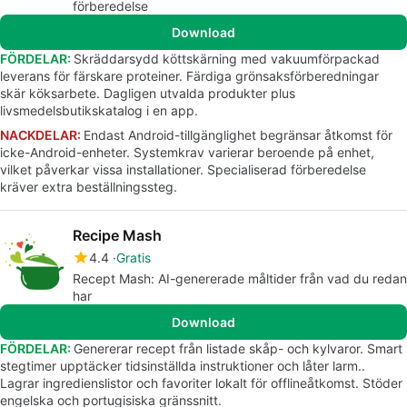
förberedelse
Download
FÖRDELAR:
Skräddarsydd köttskärning med vakuumförpackad
leverans för färskare proteiner. Färdiga grönsaksförberedningar
skär köksarbete. Dagligen utvalda produkter plus
livsmedelsbutikskatalog i en app.
NACKDELAR:
Endast Android-tillgänglighet begränsar åtkomst för
icke-Android-enheter. Systemkrav varierar beroende på enhet,
vilket påverkar vissa installationer. Specialiserad förberedelse
kräver extra beställningssteg.
Recipe Mash
4.4
Gratis
Recept Mash: AI-genererade måltider från vad du redan
har
Download
FÖRDELAR:
Genererar recept från listade skåp- och kylvaror. Smart
stegtimer upptäcker tidsinställda instruktioner och låter larm..
Lagrar ingredienslistor och favoriter lokalt för offlineåtkomst. Stöder
engelska och portugisiska gränssnitt.