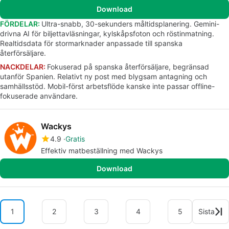
Download
FÖRDELAR:
Ultra-snabb, 30-sekunders måltidsplanering. Gemini-
drivna AI för biljettavläsningar, kylskåpsfoton och röstinmatning.
Realtidsdata för stormarknader anpassade till spanska
återförsäljare.
NACKDELAR:
Fokuserad på spanska återförsäljare, begränsad
utanför Spanien. Relativt ny post med blygsam antagning och
samhällsstöd. Mobil-först arbetsflöde kanske inte passar offline-
fokuserade användare.
Wackys
4.9
Gratis
Effektiv matbeställning med Wackys
Download
1
2
3
4
5
Sista