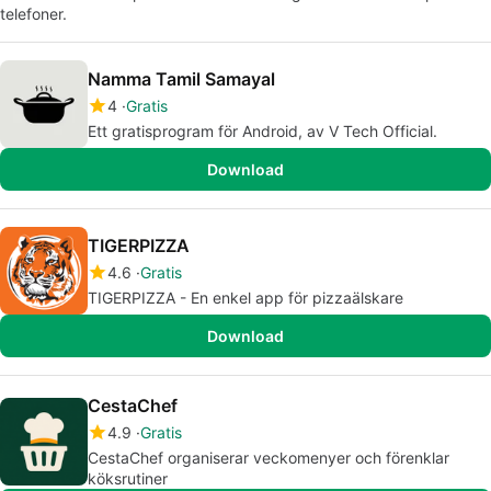
telefoner.
Namma Tamil Samayal
4
Gratis
Ett gratisprogram för Android, av V Tech Official.
Download
TIGERPIZZA
4.6
Gratis
TIGERPIZZA - En enkel app för pizzaälskare
Download
CestaChef
4.9
Gratis
CestaChef organiserar veckomenyer och förenklar
köksrutiner