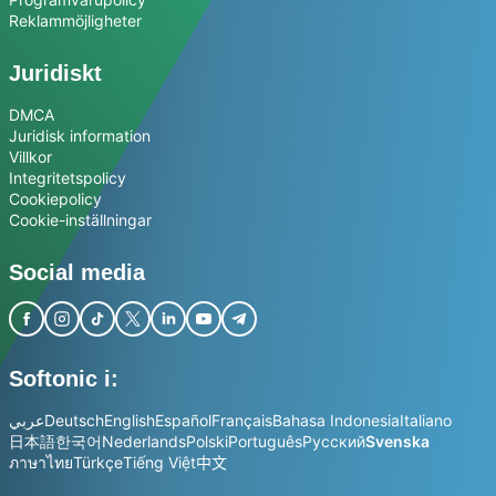
Reklammöjligheter
Juridiskt
DMCA
Juridisk information
Villkor
Integritetspolicy
Cookiepolicy
Cookie-inställningar
Social media
Softonic i:
عربي
Deutsch
English
Español
Français
Bahasa Indonesia
Italiano
日本語
한국어
Nederlands
Polski
Português
Русский
Svenska
ภาษาไทย
Türkçe
Tiếng Việt
中文