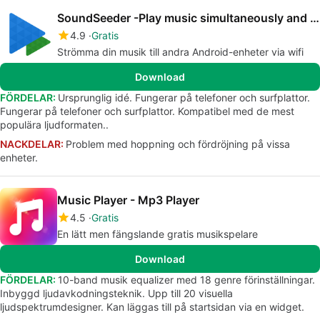
SoundSeeder -Play music simultaneously and in sync
4.9
Gratis
Strömma din musik till andra Android-enheter via wifi
Download
FÖRDELAR:
Ursprunglig idé. Fungerar på telefoner och surfplattor.
Fungerar på telefoner och surfplattor. Kompatibel med de mest
populära ljudformaten..
NACKDELAR:
Problem med hoppning och fördröjning på vissa
enheter.
Music Player - Mp3 Player
4.5
Gratis
En lätt men fängslande gratis musikspelare
Download
FÖRDELAR:
10-band musik equalizer med 18 genre förinställningar.
Inbyggd ljudavkodningsteknik. Upp till 20 visuella
ljudspektrumdesigner. Kan läggas till på startsidan via en widget.