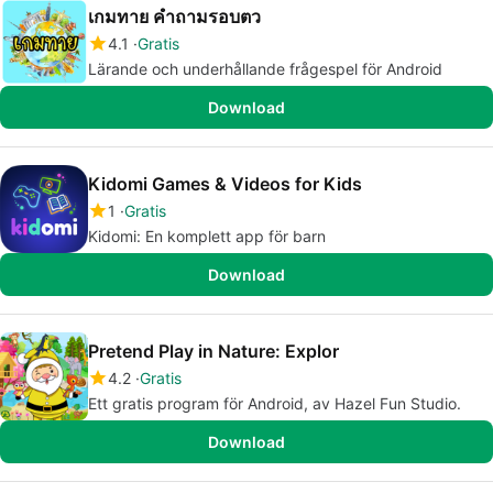
เกมทาย คำถามรอบตว
4.1
Gratis
Lärande och underhållande frågespel för Android
Download
Kidomi Games & Videos for Kids
1
Gratis
Kidomi: En komplett app för barn
Download
Pretend Play in Nature: Explor
4.2
Gratis
Ett gratis program för Android, av Hazel Fun Studio.
Download