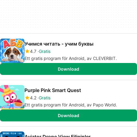
Учимся читать - учим буквы
4.7
Gratis
Ett gratis program för Android, av CLEVERBIT.
Download
Purple Pink Smart Quest
4.2
Gratis
Ett gratis program för Android, av Papo World.
Download
Aviator Drone View Filipinler