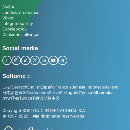
DMCA
Juridisk information
Villkor
Integritetspolicy
Cookiepolicy
Cookie-inställningar
Social media
Softonic i:
عربي
Deutsch
English
Español
Français
Bahasa Indonesia
Italiano
日本語
한국어
Nederlands
Polski
Português
Русский
Svenska
ภาษาไทย
Türkçe
Tiếng Việt
中文
Copyright SOFTONIC INTERNATIONAL S.A.
© 1997-2026 - Alla rättigheter reserverade