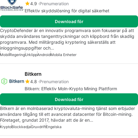
4.9
Prenumeration
Effektiv skyddslösning för digital säkerhet
Download för
CryptoDefender är en innovativ programvara som fokuserar på att
skydda användares tangenttryckningar och klippbord från skadlig
programvara. Med militärgradig kryptering säkerställs att
inloggningsuppgifter och…
Mobil
Regering
Urklipp
Android
Mobila Enheter
Bitkern
4.8
Prenumeration
Bitkern: Effektiv Moln-Krypto Mining Plattform
Download för
Bitkern är en molnbaserad kryptovaluta-mining tjänst som erbjuder
användare tillgång till ett avancerat datacenter för Bitcoin-mining.
Företaget, grundat 2017, hävdar att de är en…
Krypto
Blockkedja
Gruvdrift
Engelska