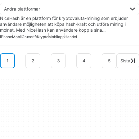
Andra plattformar
NiceHash är en plattform för kryptovaluta-mining som erbjuder
användare möjligheten att köpa hash-kraft och utföra mining i
molnet. Med NiceHash kan användare koppla sina…
iPhone
Mobil
Gruvdrift
Krypto
Mobilapp
Handel
1
2
3
4
5
Sista