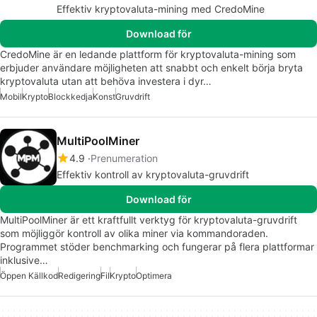
Effektiv kryptovaluta-mining med CredoMine
Download för
CredoMine är en ledande plattform för kryptovaluta-mining som
erbjuder användare möjligheten att snabbt och enkelt börja bryta
kryptovaluta utan att behöva investera i dyr…
Mobil
Krypto
Blockkedja
Konst
Gruvdrift
MultiPoolMiner
4.9
Prenumeration
Effektiv kontroll av kryptovaluta-gruvdrift
Download för
MultiPoolMiner är ett kraftfullt verktyg för kryptovaluta-gruvdrift
som möjliggör kontroll av olika miner via kommandoraden.
Programmet stöder benchmarking och fungerar på flera plattformar
inklusive…
Öppen Källkod
Redigering
Fil
Krypto
Optimera