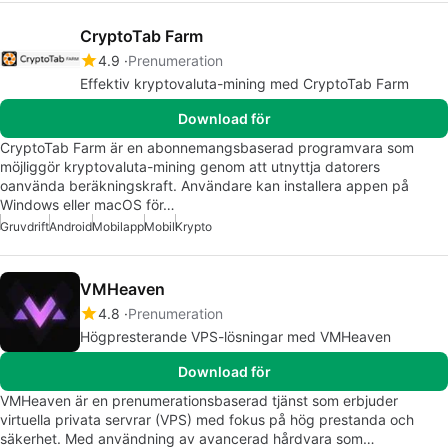
CryptoTab Farm
4.9
Prenumeration
Effektiv kryptovaluta-mining med CryptoTab Farm
Download för
CryptoTab Farm är en abonnemangsbaserad programvara som
möjliggör kryptovaluta-mining genom att utnyttja datorers
oanvända beräkningskraft. Användare kan installera appen på
Windows eller macOS för…
Gruvdrift
Android
Mobilapp
Mobil
Krypto
VMHeaven
4.8
Prenumeration
Högpresterande VPS-lösningar med VMHeaven
Download för
VMHeaven är en prenumerationsbaserad tjänst som erbjuder
virtuella privata servrar (VPS) med fokus på hög prestanda och
säkerhet. Med användning av avancerad hårdvara som…