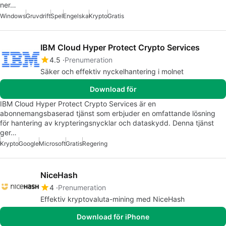
ner…
Windows
Gruvdrift
Spel
Engelska
Krypto
Gratis
IBM Cloud Hyper Protect Crypto Services
4.5
Prenumeration
Säker och effektiv nyckelhantering i molnet
Download för
IBM Cloud Hyper Protect Crypto Services är en
abonnemangsbaserad tjänst som erbjuder en omfattande lösning
för hantering av krypteringsnycklar och dataskydd. Denna tjänst
ger…
Krypto
Google
Microsoft
Gratis
Regering
NiceHash
4
Prenumeration
Effektiv kryptovaluta-mining med NiceHash
Download för iPhone