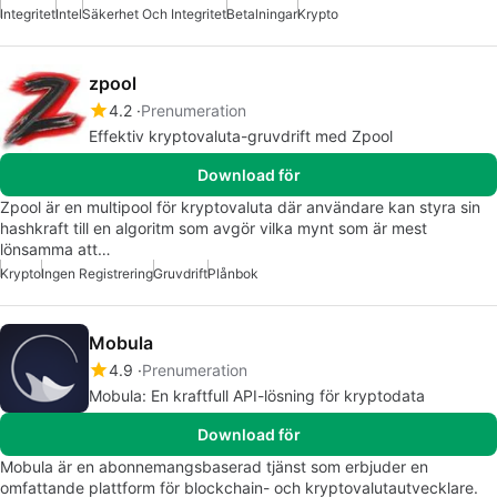
Integritet
Intel
Säkerhet Och Integritet
Betalningar
Krypto
zpool
4.2
Prenumeration
Effektiv kryptovaluta-gruvdrift med Zpool
Download för
Zpool är en multipool för kryptovaluta där användare kan styra sin
hashkraft till en algoritm som avgör vilka mynt som är mest
lönsamma att…
Krypto
Ingen Registrering
Gruvdrift
Plånbok
Mobula
4.9
Prenumeration
Mobula: En kraftfull API-lösning för kryptodata
Download för
Mobula är en abonnemangsbaserad tjänst som erbjuder en
omfattande plattform för blockchain- och kryptovalutautvecklare.