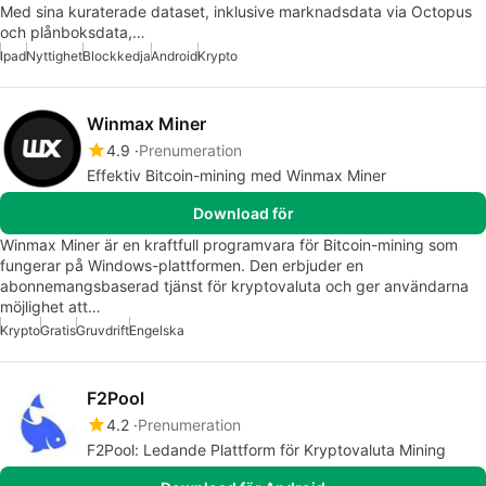
Med sina kuraterade dataset, inklusive marknadsdata via Octopus
och plånboksdata,…
Ipad
Nyttighet
Blockkedja
Android
Krypto
Winmax Miner
4.9
Prenumeration
Effektiv Bitcoin-mining med Winmax Miner
Download för
Winmax Miner är en kraftfull programvara för Bitcoin-mining som
fungerar på Windows-plattformen. Den erbjuder en
abonnemangsbaserad tjänst för kryptovaluta och ger användarna
möjlighet att…
Krypto
Gratis
Gruvdrift
Engelska
F2Pool
4.2
Prenumeration
F2Pool: Ledande Plattform för Kryptovaluta Mining