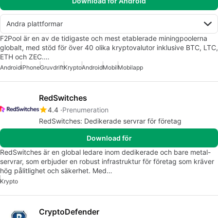
Download för Android
Andra plattformar
F2Pool är en av de tidigaste och mest etablerade miningpoolerna
globalt, med stöd för över 40 olika kryptovalutor inklusive BTC, LTC,
ETH och ZEC.…
Android
iPhone
Gruvdrift
Krypto
Android
Mobil
Mobilapp
RedSwitches
4.4
Prenumeration
RedSwitches: Dedikerade servrar för företag
Download för
RedSwitches är en global ledare inom dedikerade och bare metal-
servrar, som erbjuder en robust infrastruktur för företag som kräver
hög pålitlighet och säkerhet. Med…
Krypto
CryptoDefender