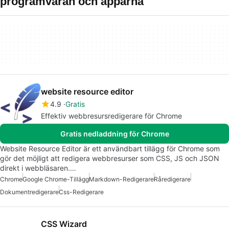
programvaran och apparna
website resource editor
4.9
Gratis
Effektiv webbresursredigerare för Chrome
Gratis nedladdning för Chrome
Website Resource Editor är ett användbart tillägg för Chrome som
gör det möjligt att redigera webbresurser som CSS, JS och JSON
direkt i webbläsaren.…
Chrome
Google Chrome-Tillägg
Markdown-Redigerare
Råredigerare
Dokumentredigerare
Css-Redigerare
CSS Wizard