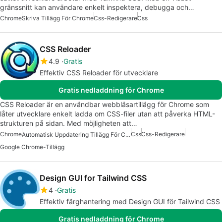
gränssnitt kan användare enkelt inspektera, debugga och…
Chrome
Skriva Tillägg För Chrome
Css-Redigerare
Css
CSS Reloader
4.9
Gratis
Effektiv CSS Reloader för utvecklare
Gratis nedladdning för Chrome
CSS Reloader är en användbar webbläsartillägg för Chrome som
låter utvecklare enkelt ladda om CSS-filer utan att påverka HTML-
strukturen på sidan. Med möjligheten att…
Chrome
Css
Css-Redigerare
Automatisk Uppdatering Tillägg För Chrome
Google Chrome-Tillägg
Design GUI for Tailwind CSS
4
Gratis
Effektiv färghantering med Design GUI för Tailwind CSS
Gratis nedladdning för Chrome