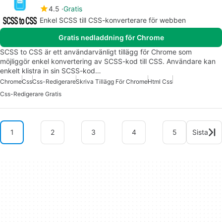
4.5
Gratis
Enkel SCSS till CSS-konverterare för webben
Gratis nedladdning för Chrome
SCSS to CSS är ett användarvänligt tillägg för Chrome som
möjliggör enkel konvertering av SCSS-kod till CSS. Användare kan
enkelt klistra in sin SCSS-kod…
Chrome
Css
Css-Redigerare
Skriva Tillägg För Chrome
Html Css
Css-Redigerare Gratis
1
2
3
4
5
Sista