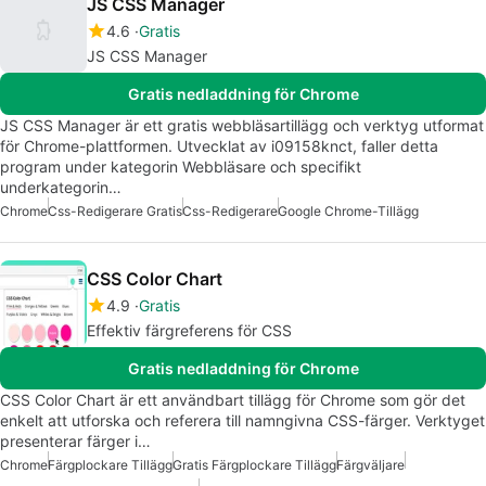
JS CSS Manager
4.6
Gratis
JS CSS Manager
Gratis nedladdning för Chrome
JS CSS Manager är ett gratis webbläsartillägg och verktyg utformat
för Chrome-plattformen. Utvecklat av i09158knct, faller detta
program under kategorin Webbläsare och specifikt
underkategorin…
Chrome
Css-Redigerare Gratis
Css-Redigerare
Google Chrome-Tillägg
CSS Color Chart
4.9
Gratis
Effektiv färgreferens för CSS
Gratis nedladdning för Chrome
CSS Color Chart är ett användbart tillägg för Chrome som gör det
enkelt att utforska och referera till namngivna CSS-färger. Verktyget
presenterar färger i…
Chrome
Färgplockare Tillägg
Gratis Färgplockare Tillägg
Färgväljare