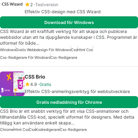
2
Testversion
Effektiv CSS-design med CSS Wizard
Download för Windows
CSS Wizard är ett kraftfullt verktyg för att skapa och publicera
webbsidor utan att ha djupgående kunskaper i CSS. Programmet är
utformat för både…
Windows
Gratis Webbdesign För Windows
Css
Html Css
Css-Redigerare För Windows
Css-Redigerare
CSS Brio
4.9
Gratis
Effektiv CSS-animeringsverktyg för webbutvecklare
Gratis nedladdning för Chrome
CSS Brio är ett snabbt verktyg för att visa CSS-animationer och
tillhandahålla CSS-kod, speciellt utformat för designers. Med detta
tillägg kan användare enkelt skapa…
Chrome
Html Css
Css
Kodredigerare
Css-Redigerare