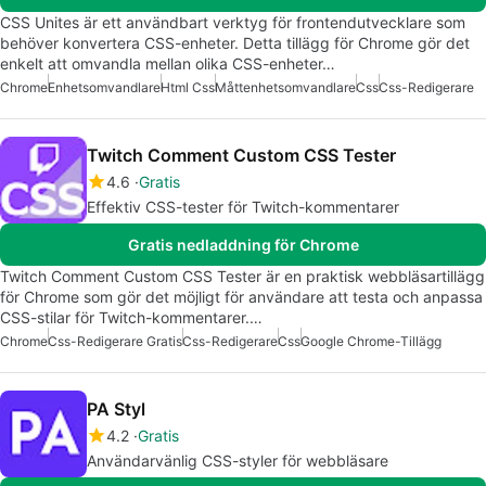
CSS Unites är ett användbart verktyg för frontendutvecklare som
behöver konvertera CSS-enheter. Detta tillägg för Chrome gör det
enkelt att omvandla mellan olika CSS-enheter…
Chrome
Enhetsomvandlare
Html Css
Måttenhetsomvandlare
Css
Css-Redigerare
Twitch Comment Custom CSS Tester
4.6
Gratis
Effektiv CSS-tester för Twitch-kommentarer
Gratis nedladdning för Chrome
Twitch Comment Custom CSS Tester är en praktisk webbläsartillägg
för Chrome som gör det möjligt för användare att testa och anpassa
CSS-stilar för Twitch-kommentarer.…
Chrome
Css-Redigerare Gratis
Css-Redigerare
Css
Google Chrome-Tillägg
PA Styl
4.2
Gratis
Användarvänlig CSS-styler för webbläsare