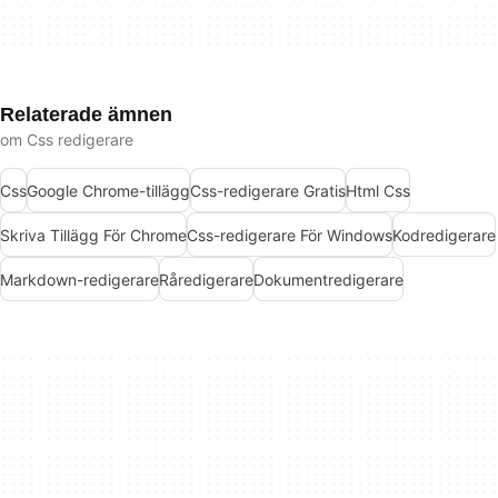
Relaterade ämnen
om Css redigerare
Css
Google Chrome-tillägg
Css-redigerare Gratis
Html Css
Skriva Tillägg För Chrome
Css-redigerare För Windows
Kodredigerare
Markdown-redigerare
Råredigerare
Dokumentredigerare