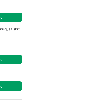
ad
ning, särskilt
ad
ad