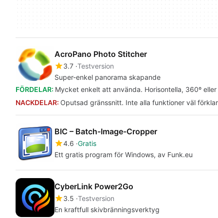
AcroPano Photo Stitcher
3.7
Testversion
Super-enkel panorama skapande
FÖRDELAR:
Mycket enkelt att använda. Horisontella, 360º eller 
NACKDELAR:
Oputsad gränssnitt. Inte alla funktioner väl förkla
BIC – Batch-Image-Cropper
4.6
Gratis
Ett gratis program för Windows, av Funk.eu
CyberLink Power2Go
3.5
Testversion
En kraftfull skivbränningsverktyg