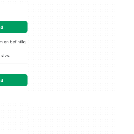
ad
m en befintlig
krävs.
ad