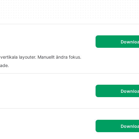
Downlo
vertikala layouter. Manuellt ändra fokus.
rade.
Downlo
Downlo