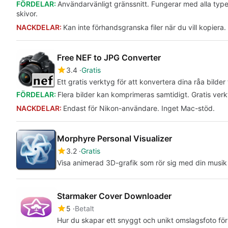
FÖRDELAR:
Användarvänligt gränssnitt. Fungerar med alla typer
skivor.
NACKDELAR:
Kan inte förhandsgranska filer när du vill kopiera.
Free NEF to JPG Converter
3.4
Gratis
Ett gratis verktyg för att konvertera dina råa bilder 
FÖRDELAR:
Flera bilder kan komprimeras samtidigt. Gratis verk
NACKDELAR:
Endast för Nikon-användare. Inget Mac-stöd.
Morphyre Personal Visualizer
3.2
Gratis
Visa animerad 3D-grafik som rör sig med din musik
Starmaker Cover Downloader
5
Betalt
Hur du skapar ett snyggt och unikt omslagsfoto fö