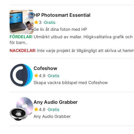
HP Photosmart Essential
3
Gratis
Ge liv åt dina foton med HP
FÖRDELAR:
Utmärkt utbud av mallar. Högkvalitativa grafik och u
för barn..
NACKDELAR:
Inte varje projekt är tillgängligt att skriva ut h
Cofeshow
4.9
Gratis
Skapa vackra bildspel med Cofeshow
Any Audio Grabber
4.6
Gratis
Any Audio Grabber