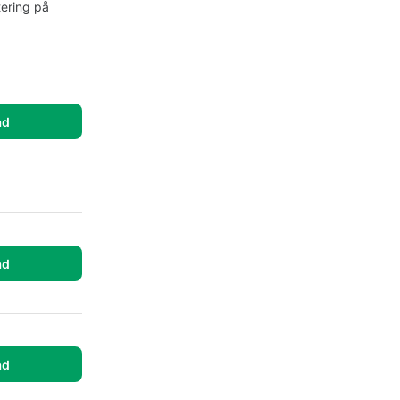
tering på
ad
ad
ad