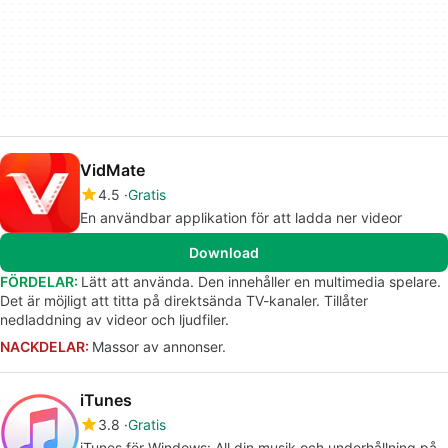
VidMate
4.5
Gratis
En användbar applikation för att ladda ner videor
Download
FÖRDELAR:
Lätt att använda. Den innehåller en multimedia spelare.
Det är möjligt att titta på direktsända TV-kanaler. Tillåter
nedladdning av videor och ljudfiler.
NACKDELAR:
Massor av annonser.
iTunes
3.8
Gratis
iTunes för Windows: All din musik och underhållning på