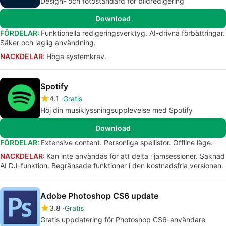
Design- och fotostandard för bildredigering
Download
FÖRDELAR:
Funktionella redigeringsverktyg. AI-drivna förbättringar.
Säker och laglig användning.
NACKDELAR:
Höga systemkrav.
Spotify
4.1
Gratis
Höj din musiklyssningsupplevelse med Spotify
Download
FÖRDELAR:
Extensive content. Personliga spellistor. Offline läge.
NACKDELAR:
Kan inte användas för att delta i jamsessioner. Saknad
AI DJ-funktion. Begränsade funktioner i den kostnadsfria versionen.
Adobe Photoshop CS6 update
3.8
Gratis
Gratis uppdatering för Photoshop CS6-användare