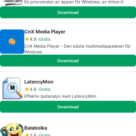
En provversion av appen för Windows, av imtoo-it.
Download
CnX Media Player
4.9
Gratis
CnX Media Player - Den bästa multimediaspelaren för
Windows
Download
LatencyMon
4.8
Gratis
Effektiv ljudanalys med LatencyMon
Download
Balabolka
3.6
Gratis