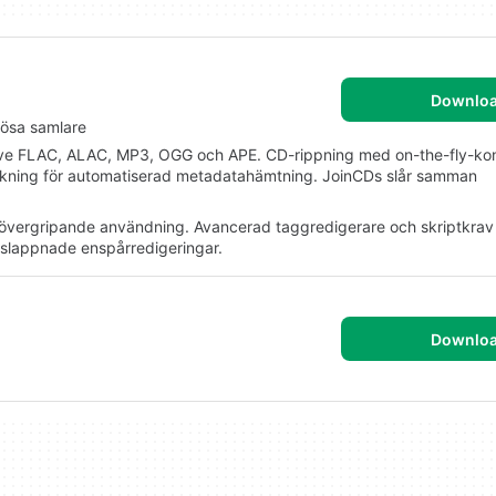
Downlo
riösa samlare
lusive FLAC, ALAC, MP3, OGG och APE. CD-rippning med on-the-fly-konv
sökning för automatiserad metadatahämtning. JoinCDs slår samman
övergripande användning. Avancerad taggredigerare och skriptkrav
vslappnade enspårredigeringar.
Downlo