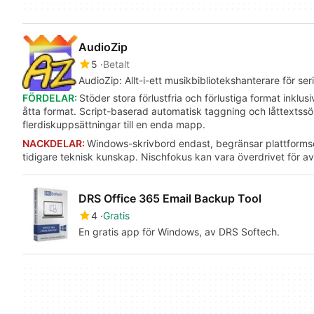
AudioZip
5
Betalt
AudioZip: Allt-i-ett musikbibliotekshanterare för se
FÖRDELAR:
Stöder stora förlustfria och förlustiga format ink
åtta format. Script-baserad automatisk taggning och låttexts
flerdiskuppsättningar till en enda mapp.
NACKDELAR:
Windows-skrivbord endast, begränsar plattforms
tidigare teknisk kunskap. Nischfokus kan vara överdrivet för a
DRS Office 365 Email Backup Tool
4
Gratis
En gratis app för Windows, av DRS Softech.