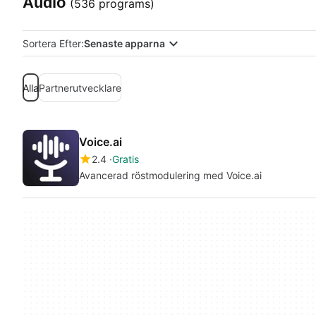
Audio
(536 programs)
Sortera Efter:
Senaste apparna
Alla
Partnerutvecklare
Voice.ai
2.4
Gratis
Avancerad röstmodulering med Voice.ai