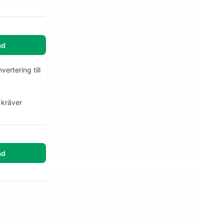
ad
ertering till
 kräver
ad