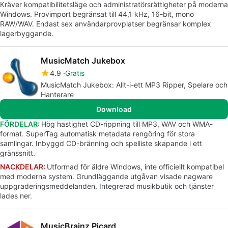
Kräver kompatibilitetsläge och administratörsrättigheter på moderna
Windows. Provimport begränsat till 44,1 kHz, 16-bit, mono
RAW/WAV. Endast sex användarprovplatser begränsar komplex
lagerbyggande.
MusicMatch Jukebox
4.9
Gratis
MusicMatch Jukebox: Allt-i-ett MP3 Ripper, Spelare och
Hanterare
Download
FÖRDELAR:
Hög hastighet CD-rippning till MP3, WAV och WMA-
format. SuperTag automatisk metadata rengöring för stora
samlingar. Inbyggd CD-bränning och spelliste skapande i ett
gränssnitt.
NACKDELAR:
Utformad för äldre Windows, inte officiellt kompatibel
med moderna system. Grundläggande utgåvan visade nagware
uppgraderingsmeddelanden. Integrerad musikbutik och tjänster
lades ner.
MusicBrainz Picard