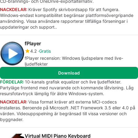
CD-brännings- och OneDrive-exportalternativ.
NACKDELAR:
Kräver Spotify skrivbordsapp för att fungera.
Windows-endast kompatibilitet begränsar plattformsövergripande
användning. Vissa användare rapporterar tillfälliga förseningar i
uppdateringar och support..
fPlayer
4.2
Gratis
fPlayer recension: Windows ljudspelare med live-
ljudeffekter
Download
FÖRDELAR:
10-kanals grafisk equalizer och live ljudeffekter.
Partyläge frontend med nuvarande och kommande låtvisning. Låg
resursfotavtryck lämplig för äldre Windows-system.
NACKDELAR:
Vissa format kräver att externa MCI-codecs
installeras. Beroende på Microsoft .NET Framework 3.5 eller 4.0 på
värden. Videouppspelning är begränsad till vissa versioner och
byggnader.
Virtual MIDI Piano Keyboard