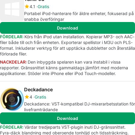
4.1
Gratis
Portabel iPod-hanterare för äldre enheter, fokuserad på
snabba överföringar
Download
FÖRDELAR:
Körs från iPod utan installation. Kopierar MP3- och AAC-
filer både till och från enheten. Exporterar spellistor i M3U och PLS-
format. Inkluderar verktyg för att upptäcka dubbletter och återställa
förlorade filer.
NACKDELAR:
Den inbyggda spelaren kan vara instabil i vissa
rapporter. Gränssnittet känns gammaldags jämfört med moderna
applikationer. Stöder inte iPhone eller iPod Touch-modeller.
Deckadance
4
Gratis
Deckadance: VST-kompatibel DJ-mixerarbetsstation för
liveframträdande
Download
FÖRDELAR:
Värdar tredjeparts VST-plugin inuti DJ-gränssnittet.
Fyra-däck blandning med oberoende tonhöjd och tidssträckning.