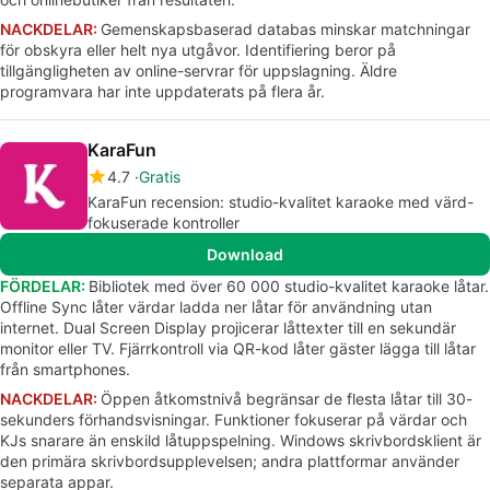
NACKDELAR:
Gemenskapsbaserad databas minskar matchningar
för obskyra eller helt nya utgåvor. Identifiering beror på
tillgängligheten av online-servrar för uppslagning. Äldre
programvara har inte uppdaterats på flera år.
KaraFun
4.7
Gratis
KaraFun recension: studio-kvalitet karaoke med värd-
fokuserade kontroller
Download
FÖRDELAR:
Bibliotek med över 60 000 studio-kvalitet karaoke låtar.
Offline Sync låter värdar ladda ner låtar för användning utan
internet. Dual Screen Display projicerar låttexter till en sekundär
monitor eller TV. Fjärrkontroll via QR-kod låter gäster lägga till låtar
från smartphones.
NACKDELAR:
Öppen åtkomstnivå begränsar de flesta låtar till 30-
sekunders förhandsvisningar. Funktioner fokuserar på värdar och
KJs snarare än enskild låtuppspelning. Windows skrivbordsklient är
den primära skrivbordsupplevelsen; andra plattformar använder
separata appar.