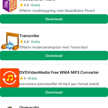
4.9
Gratis
Effektiv musiktaggning med MusicBrainz Picard
Download
Transcribe
4.6
Gratis
Effektiv musiktranskription med Transcribe!
Download
DVDVideoMedia Free WMA MP3 Converter
4
Gratis
konvertera ljudvideofiler till mp3 aac-format enkelt
Download
Ocenaudio