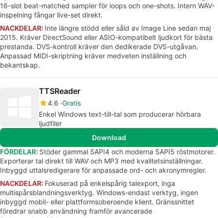
16-slot beat-matched sampler för loops och one-shots. Intern WAV-
inspelning fångar live-set direkt.
NACKDELAR:
Inte längre stödd eller såld av Image Line sedan maj
2015. Kräver DirectSound eller ASIO-kompatibelt ljudkort för bästa
prestanda. DVS-kontroll kräver den dedikerade DVS-utgåvan.
Anpassad MIDI-skriptning kräver medveten inställning och
bekantskap.
TTSReader
4.6
Gratis
Enkel Windows text-till-tal som producerar hörbara
ljudfiler
Download
FÖRDELAR:
Stöder gammal SAPI4 och moderna SAPI5 röstmotorer.
Exporterar tal direkt till WAV och MP3 med kvalitetsinställningar.
Inbyggd uttalsredigerare för anpassade ord- och akronymregler.
NACKDELAR:
Fokuserad på enkelspårig talexport, inga
multispårsblandningsverktyg. Windows-endast verktyg, ingen
inbyggd mobil- eller plattformsoberoende klient. Gränssnittet
föredrar snabb användning framför avancerade