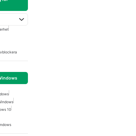
erhet
vblockera
 Windows
ndows
 Windows
dows 10
indows