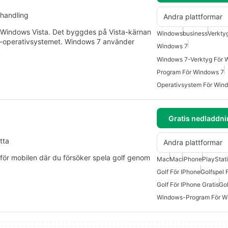
handling
Andra plattformar
 Windows Vista. Det byggdes på Vista-kärnan
Windows
business
Verkty
ta-operativsystemet. Windows 7 använder
Windows 7
Windows 7-Verktyg För 
Program För Windows 7
Operativsystem För Win
Gratis nedladdni
tta
Andra plattformar
 för mobilen där du försöker spela golf genom
Mac
Mac
iPhone
PlayStat
Golf För IPhone
Golfspel 
Golf För IPhone Gratis
Gol
Windows-Program För W