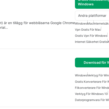
Windows
Andra plattformar
et) är en tillägg för webbläsarna Google Chrome
Windows
Mac
Internetsäk
erial…
Vpn Gratis För Mac
Gratis Vpn För Windows
Internet Säkerhet Gratis
A
Download för
Windows
Verktyg För Wi
Gratis Konverterare För
Filkonverterare För Win
Verktyg För Windows 10
Datorprogramvara För W