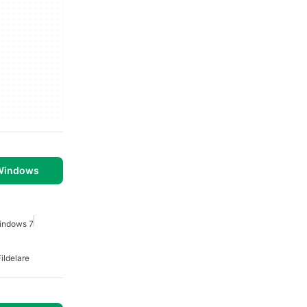
 Windows
indows 7
Fildelare