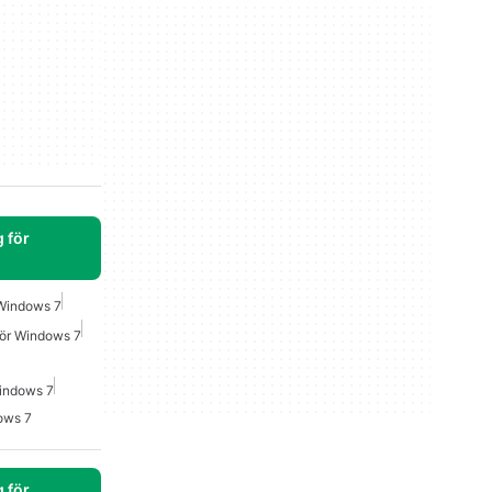
 för
Windows 7
För Windows 7
indows 7
ows 7
 för