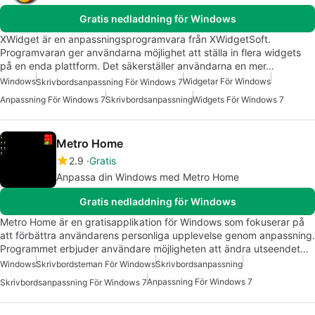
Gratis nedladdning för Windows
XWidget är en anpassningsprogramvara från XWidgetSoft.
Programvaran ger användarna möjlighet att ställa in flera widgets
på en enda plattform. Det säkerställer användarna en mer…
Windows
Widgetar För Windows
Skrivbordsanpassning För Windows 7
Anpassning För Windows 7
Skrivbordsanpassning
Widgets För Windows 7
Metro Home
2.9
Gratis
Anpassa din Windows med Metro Home
Gratis nedladdning för Windows
Metro Home är en gratisapplikation för Windows som fokuserar på
att förbättra användarens personliga upplevelse genom anpassning.
Programmet erbjuder användare möjligheten att ändra utseendet…
Windows
Skrivbordsteman För Windows
Skrivbordsanpassning
Anpassning För Windows 7
Skrivbordsanpassning För Windows 7