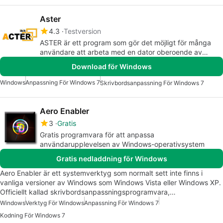
Aster
4.3
Testversion
ASTER är ett program som gör det möjligt för många
användare att arbeta med en dator oberoende av
varandra, precis som om var och en hade sin egen PC.
Download för Windows
Windows
Anpassning För Windows 7
Skrivbordsanpassning För Windows 7
Aero Enabler
3
Gratis
Gratis programvara för att anpassa
användarupplevelsen av Windows-operativsystem
Gratis nedladdning för Windows
Aero Enabler är ett systemverktyg som normalt sett inte finns i
vanliga versioner av Windows som Windows Vista eller Windows XP.
Officiellt kallad skrivbordsanpassningsprogramvara,…
Windows
Verktyg För Windows
Anpassning För Windows 7
Kodning För Windows 7