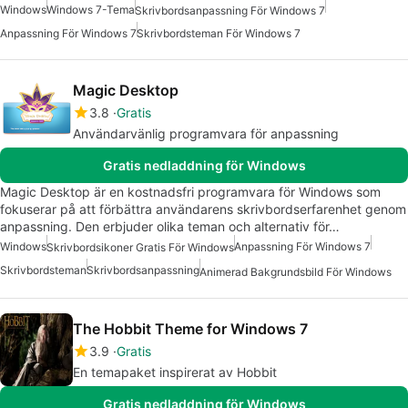
Windows
Windows 7-Tema
Skrivbordsanpassning För Windows 7
Anpassning För Windows 7
Skrivbordsteman För Windows 7
Magic Desktop
3.8
Gratis
Användarvänlig programvara för anpassning
Gratis nedladdning för Windows
Magic Desktop är en kostnadsfri programvara för Windows som
fokuserar på att förbättra användarens skrivbordserfarenhet genom
anpassning. Den erbjuder olika teman och alternativ för…
Windows
Anpassning För Windows 7
Skrivbordsikoner Gratis För Windows
Skrivbordsteman
Skrivbordsanpassning
Animerad Bakgrundsbild För Windows
The Hobbit Theme for Windows 7
3.9
Gratis
En temapaket inspirerat av Hobbit
Gratis nedladdning för Windows