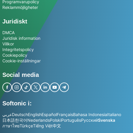
Programvarupolicy
Reklammöjligheter
Juridiskt
DMCA
Juridisk information
Villkor
Integritetspolicy
Cookiepolicy
Cookie-inställningar
Social media
Softonic i:
عربي
Deutsch
English
Español
Français
Bahasa Indonesia
Italiano
日本語
한국어
Nederlands
Polski
Português
Русский
Svenska
ภาษาไทย
Türkçe
Tiếng Việt
中文