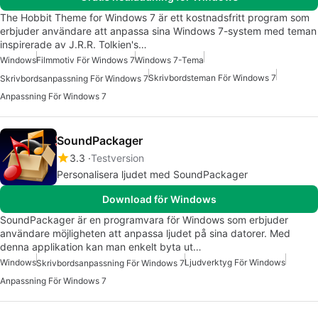
The Hobbit Theme for Windows 7 är ett kostnadsfritt program som
erbjuder användare att anpassa sina Windows 7-system med teman
inspirerade av J.R.R. Tolkien's…
Windows
Filmmotiv För Windows 7
Windows 7-Tema
Skrivbordsteman För Windows 7
Skrivbordsanpassning För Windows 7
Anpassning För Windows 7
SoundPackager
3.3
Testversion
Personalisera ljudet med SoundPackager
Download för Windows
SoundPackager är en programvara för Windows som erbjuder
användare möjligheten att anpassa ljudet på sina datorer. Med
denna applikation kan man enkelt byta ut…
Windows
Ljudverktyg För Windows
Skrivbordsanpassning För Windows 7
Anpassning För Windows 7