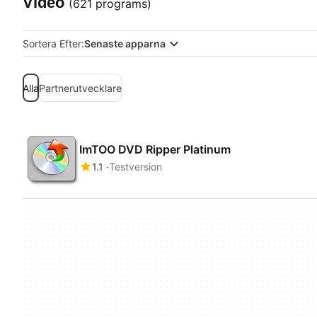
Video
(621 programs)
Sortera Efter:
Senaste apparna
Alla
Partnerutvecklare
ImTOO DVD Ripper Platinum
1.1
Testversion