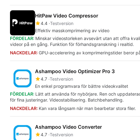
HitPaw Video Compressor
4.4
Testversion
Effektiv masskomprimering av video
FÖRDELAR:
Minskar videostorleken avsevärt utan att offra kval
videor på en gång. Funktion för förhandsgranskning i realtid.
NACKDELAR:
GPU-accelerering av komprimeringstider beror på
Ashampoo Video Optimizer Pro 3
4.7
Testversion
En enkel programvara för bättre videokvalitet
FÖRDELAR:
Lätt att använda för nybörjare. Ren och uppdaterad g
för fina justeringar. Videostabilisering. Batchbehandling.
NACKDELAR:
Kan vara långsam när man bearbetar stora filer.
Ashampoo Video Converter
4.7
Testversion