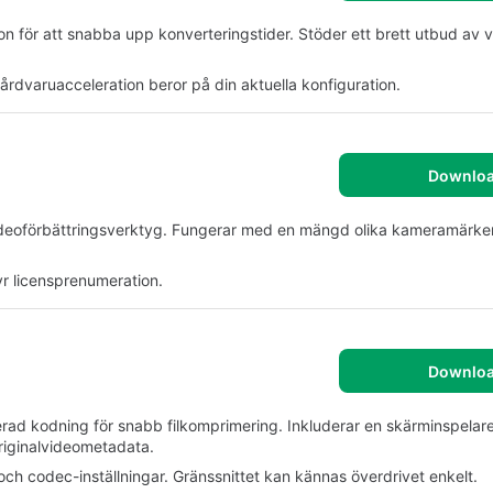
n för att snabba upp konverteringstider. Stöder ett brett utbud av 
rdvaruacceleration beror på din aktuella konfiguration.
Downlo
 videoförbättringsverktyg. Fungerar med en mängd olika kameramärke
yr licensprenumeration.
Downlo
rerad kodning för snabb filkomprimering. Inkluderar en skärminspela
riginalvideometadata.
 och codec-inställningar. Gränssnittet kan kännas överdrivet enkelt.