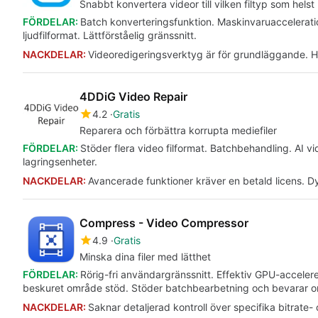
Snabbt konvertera videor till vilken filtyp som helst
FÖRDELAR:
Batch konverteringsfunktion. Maskinvaruacceleratio
ljudfilformat. Lättförståelig gränssnitt.
NACKDELAR:
Videoredigeringsverktyg är för grundläggande. Hå
4DDiG Video Repair
4.2
Gratis
Reparera och förbättra korrupta mediefiler
FÖRDELAR:
Stöder flera video filformat. Batchbehandling. AI
lagringsenheter.
NACKDELAR:
Avancerade funktioner kräver en betald licens. D
Compress - Video Compressor
4.9
Gratis
Minska dina filer med lätthet
FÖRDELAR:
Rörig-fri användargränssnitt. Effektiv GPU-accele
beskuret område stöd. Stöder batchbearbetning och bevarar o
NACKDELAR:
Saknar detaljerad kontroll över specifika bitrate-