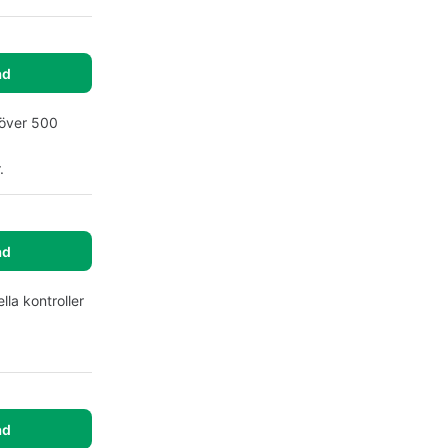
ad
 över 500
.
ad
lla kontroller
ad