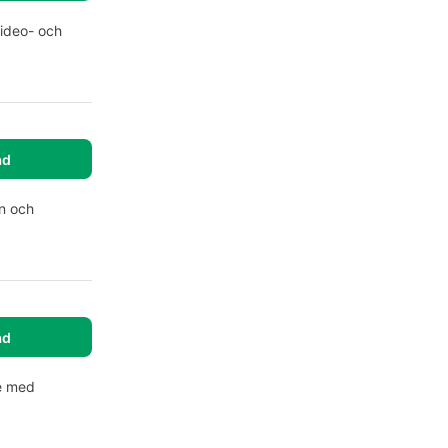
video- och
ad
n och
ad
re med