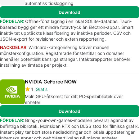
automatisk tidsloggning
Download
FÖRDELAR:
Offline-först lagring i en lokal SQLite-databas. Tauri-
baserad bygg ger ett mindre fotavtryck än Electron-appar. Smart
inaktivitet upptäckts klassificering av inaktiva perioder. CSV och
JSON-export för revisioner och extern rapportering.
NACKDELAR:
Wildcard-kategorisering kräver manuell
mönsterkonfiguration. Registrerade fönstertitlar och domäner
innehåller potentiellt känsliga strängar. Intäktsrapporter behöver
inställning av timtaxa per projekt.
NVIDIA GeForce NOW
4
Gratis
Moln GPU-åtkomst för ditt PC-spelbibliotek över
enheter
Download
FÖRDELAR:
Bring-your-own-games-modellen bevarar ägandet av
befintliga bibliotek. Molnsidan RTX och DLSS stöd för filmiska grafik.
Instant play tar bort stora nedladdningar och lokala uppdateringar.
Inhemska appar och webbläsartillgång på många enheter.