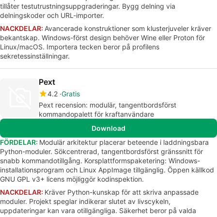
tillåter testutrustningsuppgraderingar. Bygg delning via
delningskoder och URL-importer.
NACKDELAR:
Avancerade konstruktioner som klusterjuveler kräver
bekantskap. Windows-först design behöver Wine eller Proton för
Linux/macOS. Importera tecken beror på profilens
sekretessinställningar.
Pext
4.2
Gratis
Pext recension: modulär, tangentbordsförst
kommandopalett för kraftanvändare
Download
FÖRDELAR:
Modulär arkitektur placerar beteende i laddningsbara
Python-moduler. Sökcentrerad, tangentbordsförst gränssnitt för
snabb kommandotillgång. Korsplattformspaketering: Windows-
installationsprogram och Linux AppImage tillgänglig. Öppen källkod
GNU GPL v3+ licens möjliggör kodinspektion.
NACKDELAR:
Kräver Python-kunskap för att skriva anpassade
moduler. Projekt speglar indikerar slutet av livscykeln,
uppdateringar kan vara otillgängliga. Säkerhet beror på valda