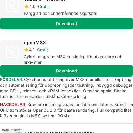
4.9
Gratis
Färgglad och underhållande skjutspel
Download
openMSX
4.1
Gratis
Cykel-noggrann MSX-emulering för utvecklare och
arkivister
Download
FÖRDELAR:
Cykel-accurat timing över MSX-modeller. Tcl-skriptning
och automatisering för upprepningsbar testning. Inbyggd debugger
med CPU-, minnes- och VRAM-inspektion. Omvänd spola tillbaka-
funktion för omedelbar tillståndsåterställning.
NACKDELAR:
Brantare inlärningskurva än lätta emulatorer. Kräver en
GPU som stöder OpenGL 2.0 för bästa rendering. Full kompatibilitet
kräver originala MSX-system-ROM:er.