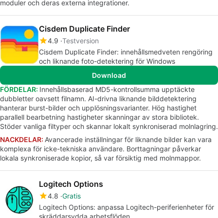
moduler och deras externa integrationer.
Cisdem Duplicate Finder
4.9
Testversion
Cisdem Duplicate Finder: innehållsmedveten rengöring
och liknande foto-detektering för Windows
Download
FÖRDELAR:
Innehållsbaserad MD5-kontrollsumma upptäckte
dubbletter oavsett filnamn. AI-drivna liknande bilddetektering
hanterar burst-bilder och upplösningsvarianter. Hög hastighet
parallell bearbetning hastigheter skanningar av stora bibliotek.
Stöder vanliga filtyper och skannar lokalt synkroniserad molnlagring.
NACKDELAR:
Avancerade inställningar för liknande bilder kan vara
komplexa för icke-tekniska användare. Borttagningar påverkar
lokala synkroniserade kopior, så var försiktig med molnmappor.
Logitech Options
4.8
Gratis
Logitech Options: anpassa Logitech-periferienheter för
skräddarsydda arbetsflöden