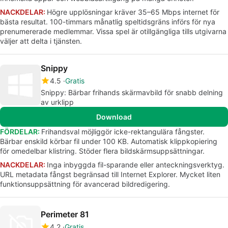
NACKDELAR:
Högre upplösningar kräver 35–65 Mbps internet för
bästa resultat. 100-timmars månatlig speltidsgräns införs för nya
prenumererade medlemmar. Vissa spel är otillgängliga tills utgivarna
väljer att delta i tjänsten.
Snippy
4.5
Gratis
Snippy: Bärbar frihands skärmavbild för snabb delning
av urklipp
Download
FÖRDELAR:
Frihandsval möjliggör icke-rektangulära fångster.
Bärbar enskild körbar fil under 100 KB. Automatisk klippkopiering
för omedelbar klistring. Stöder flera bildskärmsuppsättningar.
NACKDELAR:
Inga inbyggda fil-sparande eller anteckningsverktyg.
URL metadata fångst begränsad till Internet Explorer. Mycket liten
funktionsuppsättning för avancerad bildredigering.
Perimeter 81
4.2
Gratis