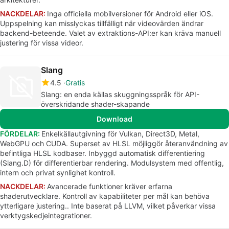
NACKDELAR:
Inga officiella mobilversioner för Android eller iOS.
Uppspelning kan misslyckas tillfälligt när videovärden ändrar
backend-beteende. Valet av extraktions-API:er kan kräva manuell
justering för vissa videor.
Slang
4.5
Gratis
Slang: en enda källas skuggningsspråk för API-
överskridande shader-skapande
Download
FÖRDELAR:
Enkelkällautgivning för Vulkan, Direct3D, Metal,
WebGPU och CUDA. Superset av HLSL möjliggör återanvändning av
befintliga HLSL kodbaser. Inbyggd automatisk differentiering
(Slang.D) för differentierbar rendering. Modulsystem med offentlig,
intern och privat synlighet kontroll.
NACKDELAR:
Avancerade funktioner kräver erfarna
shaderutvecklare. Kontroll av kapabiliteter per mål kan behöva
ytterligare justering.. Inte baserat på LLVM, vilket påverkar vissa
verktygskedjeintegrationer.