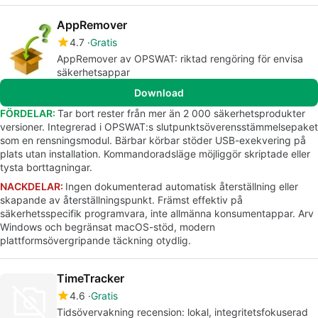
AppRemover
4.7
Gratis
AppRemover av OPSWAT: riktad rengöring för envisa
säkerhetsappar
Download
FÖRDELAR:
Tar bort rester från mer än 2 000 säkerhetsprodukter
versioner. Integrerad i OPSWAT:s slutpunktsöverensstämmelsepaket
som en rensningsmodul. Bärbar körbar stöder USB-exekvering på
plats utan installation. Kommandoradsläge möjliggör skriptade eller
tysta borttagningar.
NACKDELAR:
Ingen dokumenterad automatisk återställning eller
skapande av återställningspunkt. Främst effektiv på
säkerhetsspecifik programvara, inte allmänna konsumentappar. Arv
Windows och begränsat macOS-stöd, modern
plattformsövergripande täckning otydlig.
TimeTracker
4.6
Gratis
Tidsövervakning recension: lokal, integritetsfokuserad