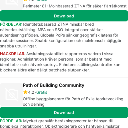
Perimeter 81: Molnbaserad ZTNA för säker fjärråtkomst
Download
FÖRDELAR:
Identitetsbaserad ZTNA minskar bred
nätverksutställning. MFA och SSO-integrationer stärker
autentiseringsflöden. Globala PoPs sänker geografisk latens för
routade sessioner. Snabb konfiguration och molnkonsol möjliggör
snabba utrullningar.
NACKDELAR:
Anslutningsstabilitet rapporteras variera i vissa
regioner. Administration kräver personal som är bekant med
identitets- och nätverkspolicy.. Enhetens ställningskontroller kan
blockera äldre eller dåligt patchade slutpunkter.
Path of Building Community
4.2
Gratis
Offline byggplanerare för Path of Exile teoriutveckling
och delning
Download
FÖRDELAR:
Mycket granulär beräkningsmotor tar hänsyn till
komplexa interaktioner. Objektredigerare och hantverksimulator