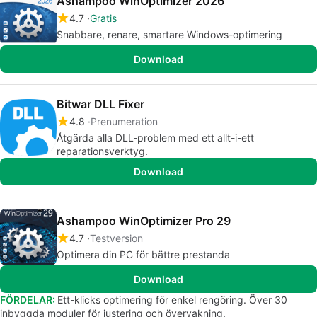
Ashampoo WinOptimizer 2026
4.7
Gratis
Snabbare, renare, smartare Windows-optimering
Download
Bitwar DLL Fixer
4.8
Prenumeration
Åtgärda alla DLL-problem med ett allt-i-ett
reparationsverktyg.
Download
Ashampoo WinOptimizer Pro 29
4.7
Testversion
Optimera din PC för bättre prestanda
Download
FÖRDELAR:
Ett-klicks optimering för enkel rengöring. Över 30
inbyggda moduler för justering och övervakning.