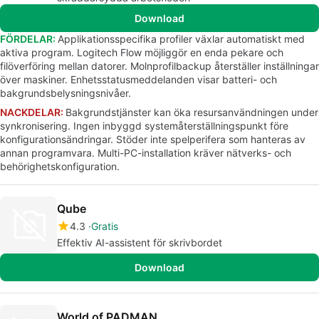
Download
FÖRDELAR:
Applikationsspecifika profiler växlar automatiskt med
aktiva program. Logitech Flow möjliggör en enda pekare och
filöverföring mellan datorer. Molnprofilbackup återställer inställningar
över maskiner. Enhetsstatusmeddelanden visar batteri- och
bakgrundsbelysningsnivåer.
NACKDELAR:
Bakgrundstjänster kan öka resursanvändningen under
synkronisering. Ingen inbyggd systemåterställningspunkt före
konfigurationsändringar. Stöder inte spelperifera som hanteras av
annan programvara. Multi-PC-installation kräver nätverks- och
behörighetskonfiguration.
Qube
4.3
Gratis
Effektiv AI-assistent för skrivbordet
Download
World of PADMAN