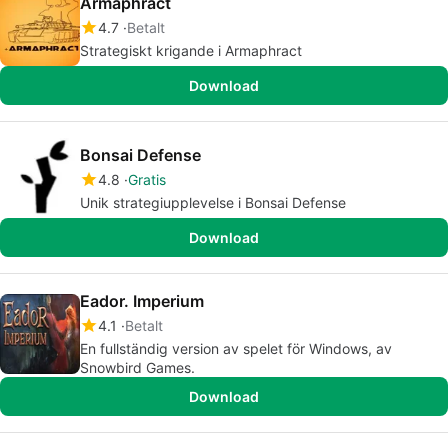
Armaphract
4.7
Betalt
Strategiskt krigande i Armaphract
Download
Bonsai Defense
4.8
Gratis
Unik strategiupplevelse i Bonsai Defense
Download
Eador. Imperium
4.1
Betalt
En fullständig version av spelet för Windows, av
Snowbird Games.
Download