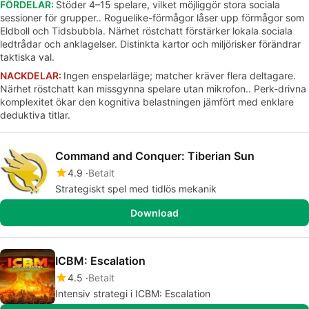
FÖRDELAR:
Stöder 4–15 spelare, vilket möjliggör stora sociala
sessioner för grupper.. Roguelike-förmågor låser upp förmågor som
Eldboll och Tidsbubbla. Närhet röstchatt förstärker lokala sociala
ledtrådar och anklagelser. Distinkta kartor och miljörisker förändrar
taktiska val.
NACKDELAR:
Ingen enspelarläge; matcher kräver flera deltagare.
Närhet röstchatt kan missgynna spelare utan mikrofon.. Perk-drivna
komplexitet ökar den kognitiva belastningen jämfört med enklare
deduktiva titlar.
Command and Conquer: Tiberian Sun
4.9
Betalt
Strategiskt spel med tidlös mekanik
Download
ICBM: Escalation
4.5
Betalt
Intensiv strategi i ICBM: Escalation