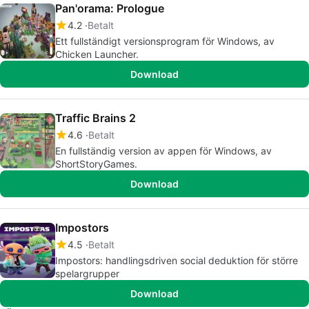
Pan'orama: Prologue
4.2
Betalt
Ett fullständigt versionsprogram för Windows, av
Chicken Launcher.
Download
Traffic Brains 2
4.6
Betalt
En fullständig version av appen för Windows, av
ShortStoryGames.
Download
Impostors
4.5
Betalt
Impostors: handlingsdriven social deduktion för större
spelargrupper
Download