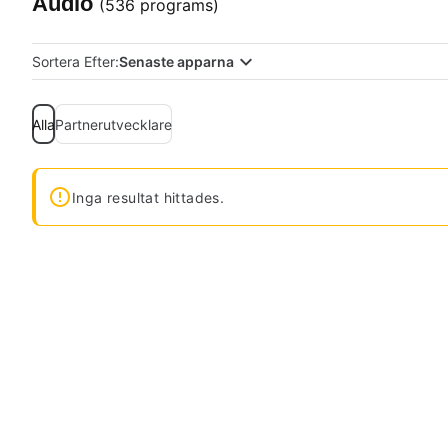
Audio
(536 programs)
Sortera Efter:
Senaste apparna
Alla
Partnerutvecklare
Inga resultat hittades.