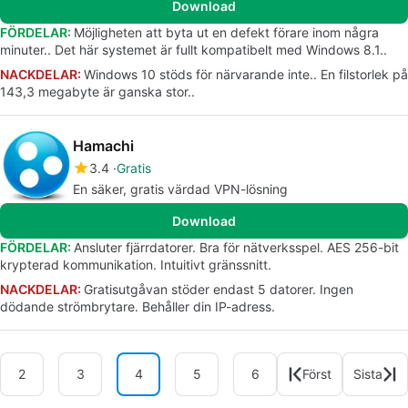
Download
FÖRDELAR:
Möjligheten att byta ut en defekt förare inom några
minuter.. Det här systemet är fullt kompatibelt med Windows 8.1..
NACKDELAR:
Windows 10 stöds för närvarande inte.. En filstorlek på
143,3 megabyte är ganska stor..
Hamachi
3.4
Gratis
En säker, gratis värdad VPN-lösning
Download
FÖRDELAR:
Ansluter fjärrdatorer. Bra för nätverksspel. AES 256-bit
krypterad kommunikation. Intuitivt gränssnitt.
NACKDELAR:
Gratisutgåvan stöder endast 5 datorer. Ingen
dödande strömbrytare. Behåller din IP-adress.
2
3
4
5
6
Först
Sista