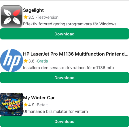
Sagelight
3.5
Testversion
Effektiv fotoredigeringsprogramvara för Windows
Download
HP LaserJet Pro M1136 Multifunction Printer drivers
3.6
Gratis
Installera den senaste drivrutinen för m1136 mfp
Download
My Winter Car
4.9
Betalt
Utmanande bilsimulator för vintern
Download