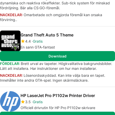
dynamiska och reaktiva rökeffekter. Sub-tick system för minskad
fördröjning. Bär alla CS:GO-föremål.
NACKDELAR:
Omarbetade och omgjorda föremål kan orsaka
förvirring..
Grand Theft Auto 5 Theme
4.4
Gratis
En sann GTA-fantast
Download
FÖRDELAR:
Brett urval av tapeter. Högkvalitativa bakgrundsbilder.
Lätt att installera. Har instruktioner om hur man installerar.
NACKDELAR:
Lösenordsskyddad. Kan inte välja bara en tapet.
Innehåller inte andra GTA-spel. Ingen skärmsläckare.
HP LaserJet Pro P1102w Printer Driver
3.5
Gratis
Officiell drivrutin för HP Pro P1102w-skrivare