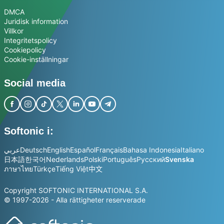
DMCA
Juridisk information
Villkor
Integritetspolicy
Cookiepolicy
Cookie-inställningar
Social media
Softonic i:
عربي
Deutsch
English
Español
Français
Bahasa Indonesia
Italiano
日本語
한국어
Nederlands
Polski
Português
Русский
Svenska
ภาษาไทย
Türkçe
Tiếng Việt
中文
Copyright SOFTONIC INTERNATIONAL S.A.
© 1997-2026 - Alla rättigheter reserverade