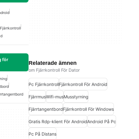
ndroid
Fjärrkontroll
id
 för
Relaterade ämnen
om Fjärrkontroll För Dator
ning
Pc Fjärrkontroll
Fjärrkontroll För Android
tbord
rrtangentbord
Fjärrmus
Wifi-mus
Musstyrning
Fjärrtangentbord
Fjärrkontroll För Windows
Gratis Rdp-klient För Android
Android På Pc
Pc På Distans