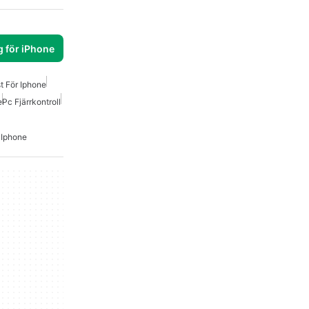
g för iPhone
t För Iphone
e
Pc Fjärrkontroll
 Iphone