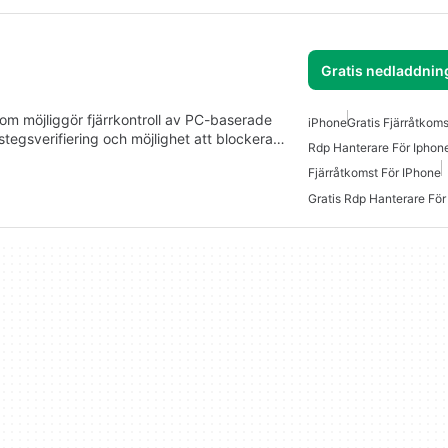
Gratis nedladdnin
möjliggör fjärrkontroll av PC-baserade
iPhone
Gratis Fjärråtkoms
tegsverifiering och möjlighet att blockera…
Rdp Hanterare För Iphon
Fjärråtkomst För IPhone
Gratis Rdp Hanterare För