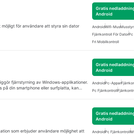
Gratis nedladdning
Android
möjligt för användare att styra sin dator
Android
Wifi-Mus
Musstyr
Fjärrkontroll För Dator
Pc 
Fri Mobilkontroll
Gratis nedladdning
Android
iggör fjärrstyrning av Windows-applikationer.
Android
Pc-Appar
Fjärrkon
på din smartphone eller surfplatta, kan…
Pc Fjärrkontroll
Fjärrkontr
Gratis nedladdning
Android
kation som erbjuder användare möjlighet att
Android
Pc Fjärrkontroll
M