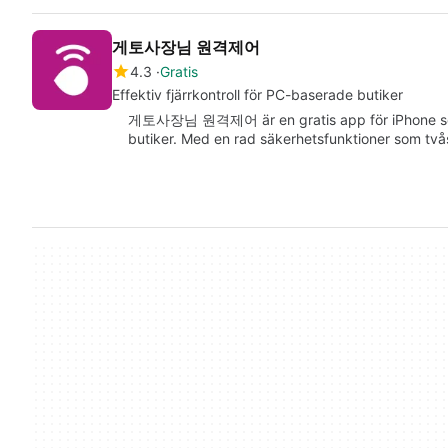
게토사장님 원격제어
4.3
Gratis
Effektiv fjärrkontroll för PC-baserade butiker
게토사장님 원격제어 är en gratis app för iPhone som 
butiker. Med en rad säkerhetsfunktioner som tvås