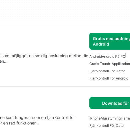
Gratis nedladdning
Android
n som möjliggör en smidig anslutning mellan din
Android
Android På PC
gen…
Gratis Touch-Applikation
Fjärrkontroll För Dator
Fjärrkontroll För Android
Download för
one som fungerar som en fjärrkontroll för
iPhone
Musstyrning
Fjärr
er en rad funktioner…
Fjärrkontroll För Dator