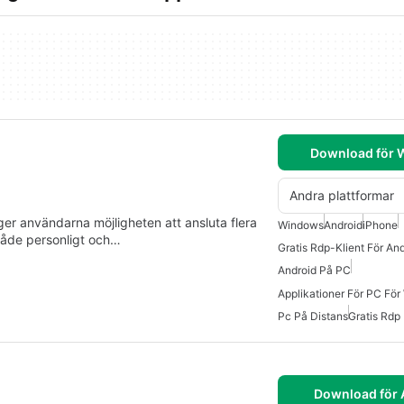
Download för
Andra plattformar
er användarna möjligheten att ansluta flera
Windows
Android
iPhone
både personligt och…
Gratis Rdp-Klient För An
Android På PC
Applikationer För PC Fö
Pc På Distans
Gratis Rdp
Download för 