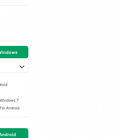
 Windows
droid
r Windows 7
 För Android
Android