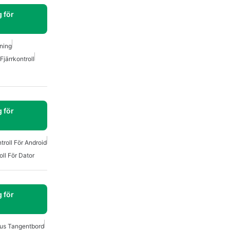
 för
ning
Fjärrkontroll
 för
troll För Android
oll För Dator
 för
us Tangentbord