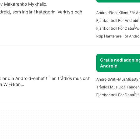
 av Makarenko Mykhailo.
droid, som ingår i kategorin 'Verktyg och
Android
Rdp-Klient För A
Fjärrkontroll För Android
Fjärrkontroll För Dator
Pc 
Rdp Hanterare För Andro
Gratis nedladdning
Android
ar din Android-enhet till en trådlös mus och
Android
Wifi-Mus
Musstyr
a WiFi kan…
Trådlös Mus Och Tangen
Fjärrkontroll För Dator
Fjä