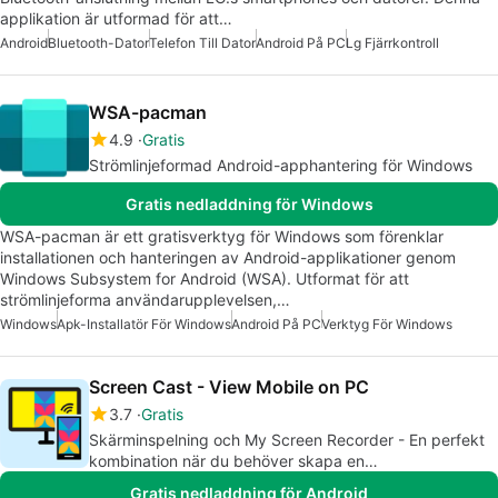
applikation är utformad för att…
Android
Bluetooth-Dator
Telefon Till Dator
Android På PC
Lg Fjärrkontroll
WSA-pacman
4.9
Gratis
Strömlinjeformad Android-apphantering för Windows
Gratis nedladdning för Windows
WSA-pacman är ett gratisverktyg för Windows som förenklar
installationen och hanteringen av Android-applikationer genom
Windows Subsystem for Android (WSA). Utformat för att
strömlinjeforma användarupplevelsen,…
Windows
Apk-Installatör För Windows
Android På PC
Verktyg För Windows
Screen Cast - View Mobile on PC
3.7
Gratis
Skärminspelning och My Screen Recorder - En perfekt
kombination när du behöver skapa en
videodemonstration av en mobilapp
Gratis nedladdning för Android