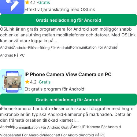
4.1
Gratis
Effektiv fjärranslutning med OSLink
Gratis nedladdning för Android
OSLink är en gratis programvara för Android som möjliggör snabb
och enkel anslutning mellan mobiltelefoner och datorer. Med OSLink
kan användare logga in på…
Android
Kommunikation För Android
Android-Filöverföring För Android
Android På PC
IP Phone Camera View Camera on PC
4.2
Gratis
Ett gratis program för Android
Gratis nedladdning för Android
iPhone-kameror har bättre linser och skapar fotografier med högre
mikronpixlar än typiska Android-kameror på marknaden. Detta är
den främsta orsaken till ökad klarhet i…
Android
Gratis IP-Kamera För Android
Kommunikation För Android Gratis
Videosamtal För Android
Videochatt För Android
Android På PC