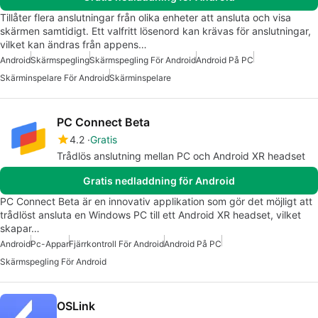
Tillåter flera anslutningar från olika enheter att ansluta och visa
skärmen samtidigt. Ett valfritt lösenord kan krävas för anslutningar,
vilket kan ändras från appens…
Android
Skärmspegling
Skärmspegling För Android
Android På PC
Skärminspelare För Android
Skärminspelare
PC Connect Beta
4.2
Gratis
Trådlös anslutning mellan PC och Android XR headset
Gratis nedladdning för Android
PC Connect Beta är en innovativ applikation som gör det möjligt att
trådlöst ansluta en Windows PC till ett Android XR headset, vilket
skapar…
Android
Pc-Appar
Fjärrkontroll För Android
Android På PC
Skärmspegling För Android
OSLink