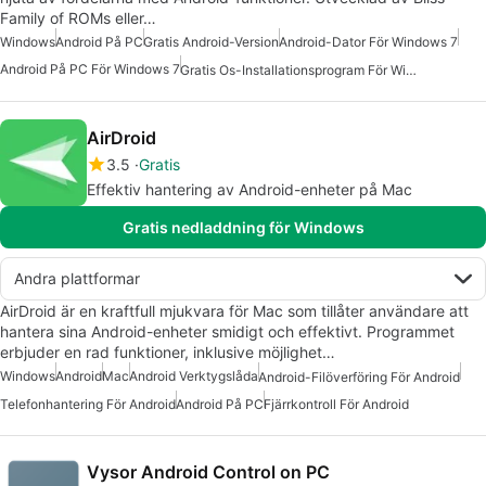
Family of ROMs eller…
Windows
Android På PC
Gratis Android-Version
Android-Dator För Windows 7
Android På PC För Windows 7
Gratis Os-Installationsprogram För Windows
AirDroid
3.5
Gratis
Effektiv hantering av Android-enheter på Mac
Gratis nedladdning för Windows
Andra plattformar
AirDroid är en kraftfull mjukvara för Mac som tillåter användare att
hantera sina Android-enheter smidigt och effektivt. Programmet
erbjuder en rad funktioner, inklusive möjlighet…
Windows
Android
Mac
Android Verktygslåda
Android-Filöverföring För Android
Telefonhantering För Android
Android På PC
Fjärrkontroll För Android
Vysor Android Control on PC