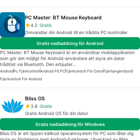
PC Master: BT Mouse Keyboard
4.2
Gratis
Omvandlar din Android till en trådlös PC-kontroller
Gratis nedladdning för Android
PC Master: BT Mouse Keyboard är en användbar mobilapplikation
som gör det möjligt för Android-användare att styra sin dator
trådlöst via Bluetooth. Den erbjuder…
Android
Pc Fjärrkontroll
Android På PC
Fjärrkontroll För Dator
Fjärrtangentbord
Fjärrkontroll För Android
Bliss OS
3.8
Gratis
Gratis Android OS för din dator
Gratis nedladdning för Windows
Bliss OS är ett öppen källkod operativsystem för PC som låter dig
njuta av fördelarna med Android-funktioner. Utvecklad av Bliss