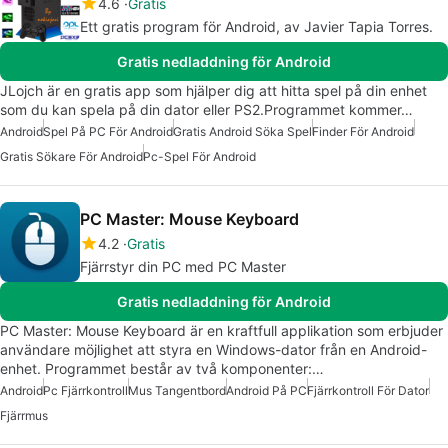
4.6
Gratis
Ett gratis program för Android, av Javier Tapia Torres.
Gratis nedladdning för Android
JLojch är en gratis app som hjälper dig att hitta spel på din enhet
som du kan spela på din dator eller PS2.Programmet kommer…
Android
Spel På PC För Android
Gratis Android Söka Spel
Finder För Android
Gratis Sökare För Android
Pc-Spel För Android
PC Master: Mouse Keyboard
4.2
Gratis
Fjärrstyr din PC med PC Master
Gratis nedladdning för Android
PC Master: Mouse Keyboard är en kraftfull applikation som erbjuder
användare möjlighet att styra en Windows-dator från en Android-
enhet. Programmet består av två komponenter:…
Android
Pc Fjärrkontroll
Mus Tangentbord
Android På PC
Fjärrkontroll För Dator
Fjärrmus