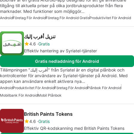
tillgång till aktuella priser på olika jordbruksprodukter från flera
marknader. Med funktioner som möjliggör…
Android
Företag För Android
Företag För Android Gratis
Produktivitet För Android
تنزيل أقرب إليك
4.6
Gratis
Effektiv hantering av Syriatel-tjänster
Gratis nedladdning för Android
Tillämpningen "أقرب إليك" från Syriatel är en digital plånbok och
kontrollcenter för användare av Syriatel-tjänster på Android. Med
appen kan användare enkelt aktivera nya…
Android
Produktivitet För Android
Företag För Android
Plånbok För Android
Mobilbank För Android
Mobil Plånbok
British Paints Tokens
4.6
Gratis
Effektiv QR-kodskanning med British Paints Tokens