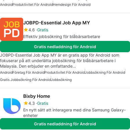
Android
Produktivitet För Android
Hemdesign För Android
JOBPD-Essential Job App MY
4.6
Gratis
Effektiv jobbsökning för blåbärsarbetare
Gratis nedladdning för Android
JOBPD-Essential Job App MY är en gratis app för Android som
fokuserar på att underlätta jobbsökning för blåbärsarbetare i
Malaysia. Den erbjuder en omfattande…
Android
Företag För Android
Produktivitet För Android
Jobbsökning För Android
Gratis Jobbsökning För Android
Jobbsökning
Bixby Home
4.3
Gratis
En nytt sätt att interagera med dina Samsung Galaxy-
enheter
Gratis nedladdning för Android