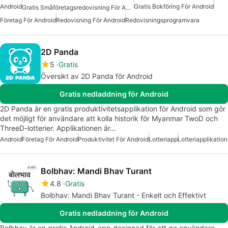
Android
Gratis Bokföring För Android
Gratis Småföretagsredovisning För Android
Företag För Android
Redovisning För Android
Redovisningsprogramvara
2D Panda
5
Gratis
Översikt av 2D Panda för Android
Gratis nedladdning för Android
2D Panda är en gratis produktivitetsapplikation för Android som gör
det möjligt för användare att kolla historik för Myanmar TwoD och
ThreeD-lotterier. Applikationen är…
Android
Företag För Android
Produktivitet För Android
Lotteriapp
Lotteriapplikation
Bolbhav: Mandi Bhav Turant
4.8
Gratis
Bolbhav: Mandi Bhav Turant - Enkelt och Effektivt
Gratis nedladdning för Android
Bolbhav är en gratis Android-app designad för att ge användare