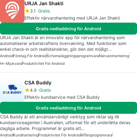
URJA Jan Shakti
3.1
Gratis
Effektiv närvarohantering med URJA Jan Shakti
Gratis nedladdning för Android
URJA Jan Shakti är en innovativ app för närvarohantering som
automatiserar arbetskraftens övervakning. Med funktioner som
enkel check-in och realtidsinsikter, gör den det möjligt…
Android
Företag För Android
Schemaläggningsprogramvara
Närvarohantering
Hr-Mjukvara
Produktivitet För Android
CSA Buddy
4.9
Gratis
Effektiv kundservice med CSA Buddy
Gratis nedladdning för Android
CSA Buddy är ett användarvänligt verktyg som riktar sig till
kundserviceagenter i Australien, utformat för att underlätta deras
dagliga arbete. Programmet är gratis att…
Android
Kundhantering
Produktivitet För Android
Affärsprogramvara