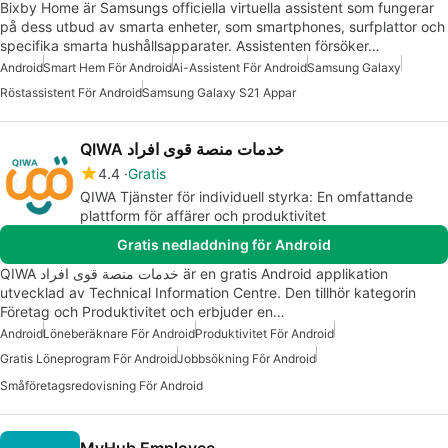
Bixby Home är Samsungs officiella virtuella assistent som fungerar
på dess utbud av smarta enheter, som smartphones, surfplattor och
specifika smarta hushållsapparater. Assistenten försöker…
Android
Smart Hem För Android
Ai-Assistent För Android
Samsung Galaxy
Röstassistent För Android
Samsung Galaxy S21 Appar
QIWA خدمات منصة قوى افراد
4.4
Gratis
QIWA Tjänster för individuell styrka: En omfattande
plattform för affärer och produktivitet
Gratis nedladdning för Android
QIWA خدمات منصة قوى افراد är en gratis Android applikation
utvecklad av Technical Information Centre. Den tillhör kategorin
Företag och Produktivitet och erbjuder en…
Android
Löneberäknare För Android
Produktivitet För Android
Gratis Löneprogram För Android
Jobbsökning För Android
Småföretagsredovisning För Android
MyHub Employee