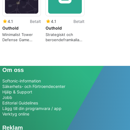
4.1
Betalt
4.1
Betalt
Outhold
Outhold
Minimalist Tower
Strategiskt och
Defense Game
beroendeframkallande
Outhold
spel
Om oss
Softonic-information
Säkerhets- och Förtroendecenter
Hjälp & Support
Jobb
Editorial Guidelines
Lägg till din programvara / app
Verktyg online
Reklam