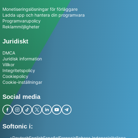
Monetiseringslösningar för förläggare
Ladda upp och hantera din programvara
Programvarupolicy
Reklammöjligheter
Juridiskt
DMCA
Juridisk information
Villkor
Integritetspolicy
Cookiepolicy
Cookie-inställningar
Social media
Softonic i:
عربي
Deutsch
English
Español
Français
Bahasa Indonesia
Italiano