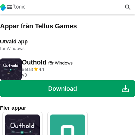
Appar från Tellus Games
Utvald app
för Windows
Outhold
för Windows
Betalt
4.1
V
0
Download
Fler appar