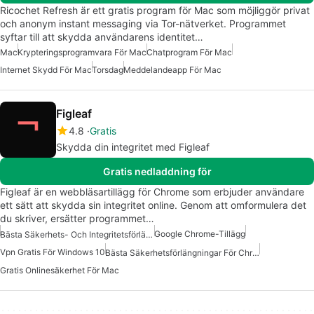
Ricochet Refresh är ett gratis program för Mac som möjliggör privat
och anonym instant messaging via Tor-nätverket. Programmet
syftar till att skydda användarens identitet…
Mac
Krypteringsprogramvara För Mac
Chatprogram För Mac
Internet Skydd För Mac
Torsdag
Meddelandeapp För Mac
Figleaf
4.8
Gratis
Skydda din integritet med Figleaf
Gratis nedladdning för
Figleaf är en webbläsartillägg för Chrome som erbjuder användare
ett sätt att skydda sin integritet online. Genom att omformulera det
du skriver, ersätter programmet…
Google Chrome-Tillägg
Bästa Säkerhets- Och Integritetsförlängningar För Chrome
Vpn Gratis För Windows 10
Bästa Säkerhetsförlängningar För Chrome
Gratis Onlinesäkerhet För Mac