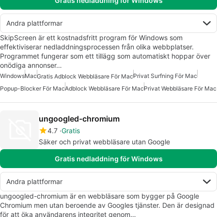
Gratis nedladdning för Windows
Andra plattformar
SkipScreen är ett kostnadsfritt program för Windows som
effektiviserar nedladdningsprocessen från olika webbplatser.
Programmet fungerar som ett tillägg som automatiskt hoppar över
onödiga annonser…
Windows
Mac
Privat Surfning För Mac
Gratis Adblock Webbläsare För Mac
Popup-Blocker För Mac
Adblock Webbläsare För Mac
Privat Webbläsare För Mac
ungoogled-chromium
4.7
Gratis
Säker och privat webbläsare utan Google
Gratis nedladdning för Windows
Andra plattformar
ungoogled-chromium är en webbläsare som bygger på Google
Chromium men utan beroende av Googles tjänster. Den är designad
för att öka användarens integritet genom…