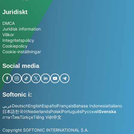
Juridiskt
DMCA
Juridisk information
Villkor
Integritetspolicy
Cookiepolicy
Cookie-inställningar
Social media
Softonic i:
عربي
Deutsch
English
Español
Français
Bahasa Indonesia
Italiano
日本語
한국어
Nederlands
Polski
Português
Русский
Svenska
ภาษาไทย
Türkçe
Tiếng Việt
中文
Copyright SOFTONIC INTERNATIONAL S.A.