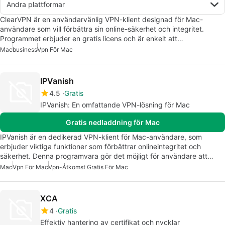
Andra plattformar
ClearVPN är en användarvänlig VPN-klient designad för Mac-
användare som vill förbättra sin online-säkerhet och integritet.
Programmet erbjuder en gratis licens och är enkelt att…
Mac
business
Vpn För Mac
IPVanish
4.5
Gratis
IPVanish: En omfattande VPN-lösning för Mac
Gratis nedladdning för Mac
IPVanish är en dedikerad VPN-klient för Mac-användare, som
erbjuder viktiga funktioner som förbättrar onlineintegritet och
säkerhet. Denna programvara gör det möjligt för användare att…
Mac
Vpn För Mac
Vpn-Åtkomst Gratis För Mac
XCA
4
Gratis
Effektiv hantering av certifikat och nycklar