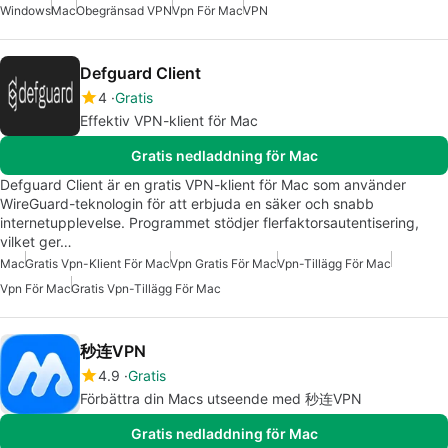
Windows
Mac
Obegränsad VPN
Vpn För Mac
VPN
Defguard Client
4
Gratis
Effektiv VPN-klient för Mac
Gratis nedladdning för Mac
Defguard Client är en gratis VPN-klient för Mac som använder
WireGuard-teknologin för att erbjuda en säker och snabb
internetupplevelse. Programmet stödjer flerfaktorsautentisering,
vilket ger…
Mac
Gratis Vpn-Klient För Mac
Vpn Gratis För Mac
Vpn-Tillägg För Mac
Vpn För Mac
Gratis Vpn-Tillägg För Mac
秒连VPN
4.9
Gratis
Förbättra din Macs utseende med 秒连VPN
Gratis nedladdning för Mac