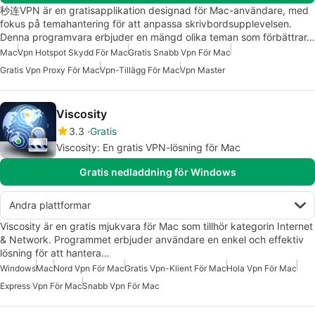
秒连VPN är en gratisapplikation designad för Mac-användare, med
fokus på temahantering för att anpassa skrivbordsupplevelsen.
Denna programvara erbjuder en mängd olika teman som förbättrar…
Mac
Vpn Hotspot Skydd För Mac
Gratis Snabb Vpn För Mac
Gratis Vpn Proxy För Mac
Vpn-Tillägg För Mac
Vpn Master
Viscosity
3.3
Gratis
Viscosity: En gratis VPN-lösning för Mac
Gratis nedladdning för Windows
Andra plattformar
Viscosity är en gratis mjukvara för Mac som tillhör kategorin Internet
& Network. Programmet erbjuder användare en enkel och effektiv
lösning för att hantera…
Windows
Mac
Nord Vpn För Mac
Gratis Vpn-Klient För Mac
Hola Vpn För Mac
Express Vpn För Mac
Snabb Vpn För Mac