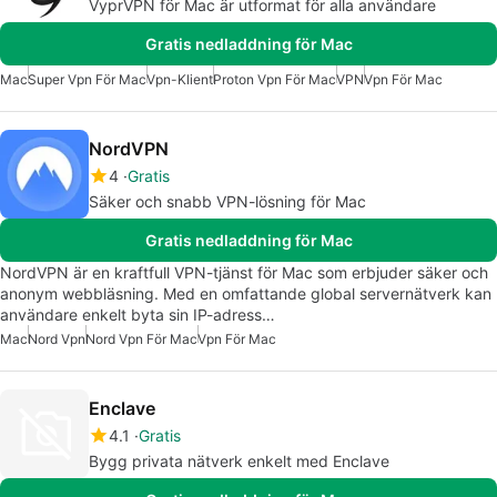
VyprVPN för Mac är utformat för alla användare
Gratis nedladdning för Mac
Mac
Super Vpn För Mac
Vpn-Klient
Proton Vpn För Mac
VPN
Vpn För Mac
NordVPN
4
Gratis
Säker och snabb VPN-lösning för Mac
Gratis nedladdning för Mac
NordVPN är en kraftfull VPN-tjänst för Mac som erbjuder säker och
anonym webbläsning. Med en omfattande global servernätverk kan
användare enkelt byta sin IP-adress…
Mac
Nord Vpn
Nord Vpn För Mac
Vpn För Mac
Enclave
4.1
Gratis
Bygg privata nätverk enkelt med Enclave