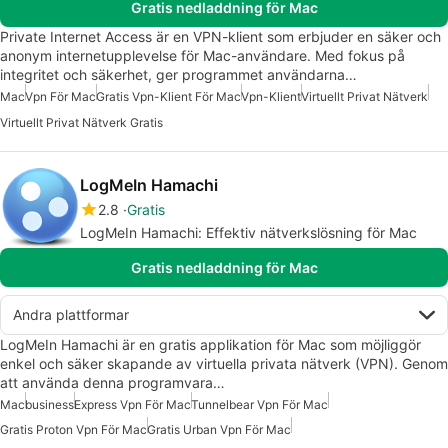
Gratis nedladdning för Mac
Private Internet Access är en VPN-klient som erbjuder en säker och
anonym internetupplevelse för Mac-användare. Med fokus på
integritet och säkerhet, ger programmet användarna…
Mac
Vpn För Mac
Gratis Vpn-Klient För Mac
Vpn-Klient
Virtuellt Privat Nätverk
Virtuellt Privat Nätverk Gratis
LogMeIn Hamachi
2.8
Gratis
LogMeIn Hamachi: Effektiv nätverkslösning för Mac
Gratis nedladdning för Mac
Andra plattformar
LogMeIn Hamachi är en gratis applikation för Mac som möjliggör
enkel och säker skapande av virtuella privata nätverk (VPN). Genom
att använda denna programvara…
Mac
business
Express Vpn För Mac
Tunnelbear Vpn För Mac
Gratis Proton Vpn För Mac
Gratis Urban Vpn För Mac