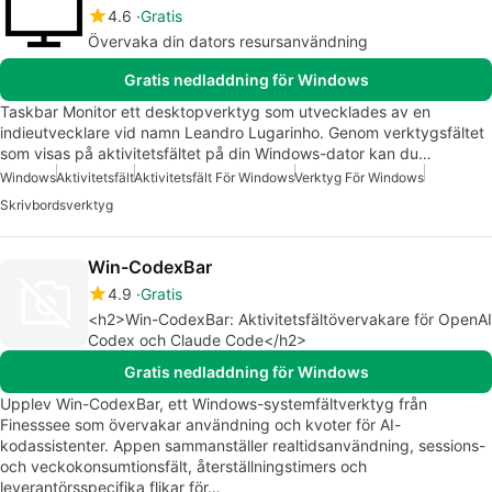
4.6
Gratis
Övervaka din dators resursanvändning
Gratis nedladdning för Windows
Taskbar Monitor ett desktopverktyg som utvecklades av en
indieutvecklare vid namn Leandro Lugarinho. Genom verktygsfältet
som visas på aktivitetsfältet på din Windows-dator kan du…
Windows
Aktivitetsfält
Aktivitetsfält För Windows
Verktyg För Windows
Skrivbordsverktyg
Win-CodexBar
4.9
Gratis
<h2>Win-CodexBar: Aktivitetsfältövervakare för OpenAI
Codex och Claude Code</h2>
Gratis nedladdning för Windows
Upplev Win-CodexBar, ett Windows-systemfältverktyg från
Finesssee som övervakar användning och kvoter för AI-
kodassistenter. Appen sammanställer realtidsanvändning, sessions-
och veckokonsumtionsfält, återställningstimers och
leverantörsspecifika flikar för…