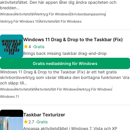
aktivitetsfältet. Den här appen låter dig ändra opaciteten och
bredden…
Windows
Aktivitetsfält
Verktyg För Windows
Skrivbordsanpassning
Verktyg För Windows 10
Aktivitetsfält För Windows
Windows 11 Drag & Drop to the Taskbar (Fix)
4
Gratis
Brings back missing taskbar drag-and-drop
Gratis nedladdning för Windows
Windows 11 Drag & Drop to the Taskbar (Fix) är ett helt gratis
skrivbordsverktyg som växlar tillbaka den borttagna funktionen 'dra
och släpp till…
Windows
Aktivitetsfält
Aktivitetsfält För Windows
Verktyg För Windows
Windows 11
Taskbar Texturizer
2.7
Gratis
Anpassa aktivitetsfältet i Windows 7, Vista och XP