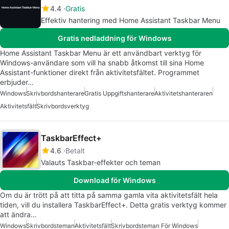
4.4
Gratis
Effektiv hantering med Home Assistant Taskbar Menu
Gratis nedladdning för Windows
Home Assistant Taskbar Menu är ett användbart verktyg för
Windows-användare som vill ha snabb åtkomst till sina Home
Assistant-funktioner direkt från aktivitetsfältet. Programmet
erbjuder…
Windows
Skrivbordshanterare
Gratis Uppgiftshanterare
Aktivitetshanteraren
Aktivitetsfält
Skrivbordsverktyg
TaskbarEffect+
4.6
Betalt
Valauts Taskbar-effekter och teman
Download för Windows
Om du är trött på att titta på samma gamla vita aktivitetsfält hela
tiden, vill du installera TaskbarEffect+. Detta gratis verktyg kommer
att ändra…
Windows
Skrivbordsteman
Aktivitetsfält
Skrivbordsteman För Windows