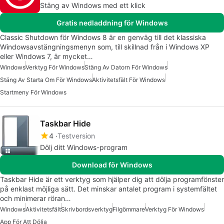
Stäng av Windows med ett klick
Gratis nedladdning för Windows
Classic Shutdown för Windows 8 är en genväg till det klassiska
Windowsavstängningsmenyn som, till skillnad från i Windows XP
eller Windows 7, är mycket…
Windows
Verktyg För Windows
Stäng Av Datorn För Windows
Stäng Av Starta Om För Windows
Aktivitetsfält För Windows
Startmeny För Windows
Taskbar Hide
4
Testversion
Dölj ditt Windows-program
Download för Windows
Taskbar Hide är ett verktyg som hjälper dig att dölja programfönster
på enklast möjliga sätt. Det minskar antalet program i systemfältet
och minimerar röran…
Windows
Aktivitetsfält
Skrivbordsverktyg
Filgömmare
Verktyg För Windows
App För Att Dölja