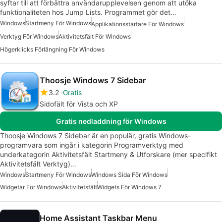
syftar till att förbättra användarupplevelsen genom att utöka
funktionaliteten hos Jump Lists. Programmet gör det…
Windows
Startmeny För Windows
Applikationsstartare För Windows
Verktyg För Windows
Aktivitetsfält För Windows
Högerklicks Förlängning För Windows
Thoosje Windows 7 Sidebar
3.2
Gratis
Sidofält för Vista och XP
Gratis nedladdning för Windows
Thoosje Windows 7 Sidebar är en populär, gratis Windows-
programvara som ingår i kategorin Programverktyg med
underkategorin Aktivitetsfält Startmeny & Utforskare (mer specifikt
Aktivitetsfält Verktyg)…
Windows
Startmeny För Windows
Windows Sida För Windows
Widgetar För Windows
Aktivitetsfält
Widgets För Windows 7
Home Assistant Taskbar Menu