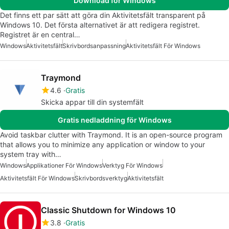
Download för Windows
Det finns ett par sätt att göra din Aktivitetsfält transparent på
Windows 10. Det första alternativet är att redigera registret.
Registret är en central…
Windows
Aktivitetsfält
Skrivbordsanpassning
Aktivitetsfält För Windows
Traymond
4.6
Gratis
Skicka appar till din systemfält
Gratis nedladdning för Windows
Avoid taskbar clutter with Traymond. It is an open-source program
that allows you to minimize any application or window to your
system tray with…
Windows
Applikationer För Windows
Verktyg För Windows
Aktivitetsfält För Windows
Skrivbordsverktyg
Aktivitetsfält
Classic Shutdown for Windows 10
3.8
Gratis