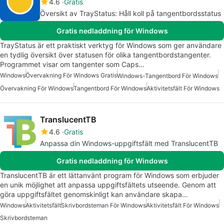
4.6
Gratis
Översikt av TrayStatus: Håll koll på tangentbordsstatus
Gratis nedladdning för Windows
TrayStatus är ett praktiskt verktyg för Windows som ger användare
en tydlig översikt över statusen för olika tangentbordstangenter.
Programmet visar om tangenter som Caps…
Windows
Övervakning För Windows Gratis
Windows-Tangentbord För Windows
Övervakning För Windows
Tangentbord För Windows
Aktivitetsfält För Windows
TranslucentTB
4.6
Gratis
Anpassa din Windows-uppgiftsfält med TranslucentTB
Gratis nedladdning för Windows
TranslucentTB är ett lättanvänt program för Windows som erbjuder
en unik möjlighet att anpassa uppgiftsfältets utseende. Genom att
göra uppgiftsfältet genomskinligt kan användare skapa…
Windows
Aktivitetsfält
Skrivbordsteman För Windows
Aktivitetsfält För Windows
Skrivbordsteman