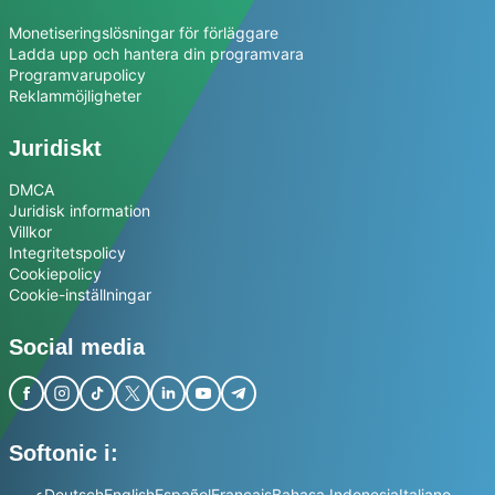
Monetiseringslösningar för förläggare
Ladda upp och hantera din programvara
Programvarupolicy
Reklammöjligheter
Juridiskt
DMCA
Juridisk information
Villkor
Integritetspolicy
Cookiepolicy
Cookie-inställningar
Social media
Softonic i:
عربي
Deutsch
English
Español
Français
Bahasa Indonesia
Italiano