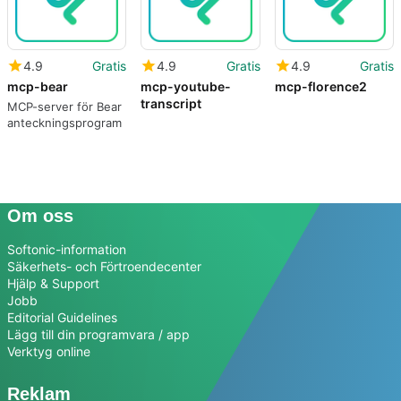
4.9
Gratis
4.9
Gratis
4.9
Gratis
mcp-bear
mcp-youtube-
mcp-florence2
transcript
MCP-server för Bear
anteckningsprogram
Om oss
Softonic-information
Säkerhets- och Förtroendecenter
Hjälp & Support
Jobb
Editorial Guidelines
Lägg till din programvara / app
Verktyg online
Reklam