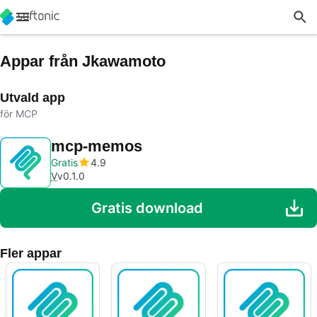
Appar från Jkawamoto
Utvald app
för MCP
mcp-memos
Gratis
4.9
V
v0.1.0
Gratis download
Fler appar