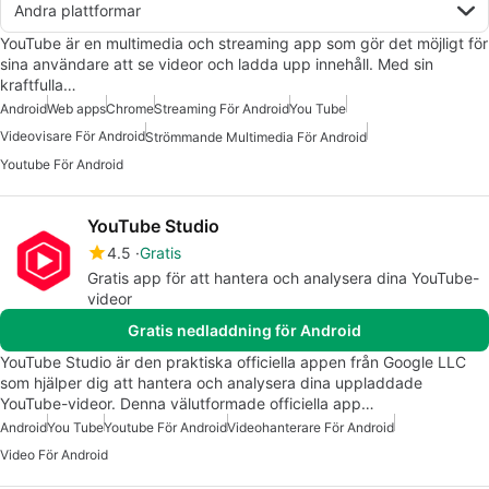
Andra plattformar
YouTube är en multimedia och streaming app som gör det möjligt för
sina användare att se videor och ladda upp innehåll. Med sin
kraftfulla…
Android
Web apps
Chrome
Streaming För Android
You Tube
Videovisare För Android
Strömmande Multimedia För Android
Youtube För Android
YouTube Studio
4.5
Gratis
Gratis app för att hantera och analysera dina YouTube-
videor
Gratis nedladdning för Android
YouTube Studio är den praktiska officiella appen från Google LLC
som hjälper dig att hantera och analysera dina uppladdade
YouTube-videor. Denna välutformade officiella app…
Android
You Tube
Youtube För Android
Videohanterare För Android
Video För Android