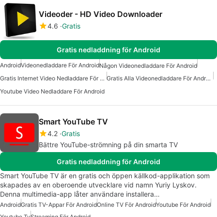
Videoder - HD Video Downloader
4.6
Gratis
Gratis nedladdning för Android
Android
Videonedladdare För Android
Någon Videonedladdare För Android
Gratis Internet Video Nedladdare För Android
Gratis Alla Videonedladdare För Android
Youtube Video Nedladdare För Android
Smart YouTube TV
4.2
Gratis
Bättre YouTube-strömning på din smarta TV
Gratis nedladdning för Android
Smart YouTube TV är en gratis och öppen källkod-applikation som
skapades av en oberoende utvecklare vid namn Yuriy Lyskov.
Denna multimedia-app låter användare installera…
Android
Gratis TV-Appar För Android
Online TV För Android
Youtube För Android
Youtube Tv
Streaming För Android