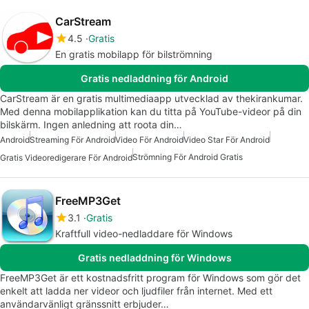
CarStream
4.5
Gratis
En gratis mobilapp för bilströmning
Gratis nedladdning för Android
CarStream är en gratis multimediaapp utvecklad av thekirankumar.
Med denna mobilapplikation kan du titta på YouTube-videor på din
bilskärm. Ingen anledning att roota din…
Android
Streaming För Android
Video För Android
Video Star För Android
Strömning För Android Gratis
Gratis Videoredigerare För Android
FreeMP3Get
3.1
Gratis
Kraftfull video-nedladdare för Windows
Gratis nedladdning för Windows
FreeMP3Get är ett kostnadsfritt program för Windows som gör det
enkelt att ladda ner videor och ljudfiler från internet. Med ett
användarvänligt gränssnitt erbjuder…