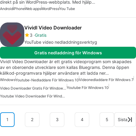
direkt på sin WordPress-webbplats. Med hjälp…
Android
iPhone
Web apps
WordPress
You Tube
Vividl Video Downloader
3
Gratis
YouTube video nedladdningsverktyg
Gratis nedladdning för Windows
Vividl Video Downloader är ett gratis videoprogram som skapades
av en oberoende utvecklare som kallas Bluegrams. Denna öppen
källkod-programvara hjälper användare att ladda ner…
Windows
Videonedladdare För Windows 7
Youtube-Nedladdare För Windows 10
Youtube För Windows 10
Video Downloader Gratis För Windows 7
Youtube Video Downloader För Windows 7
1
2
3
4
5
Sista