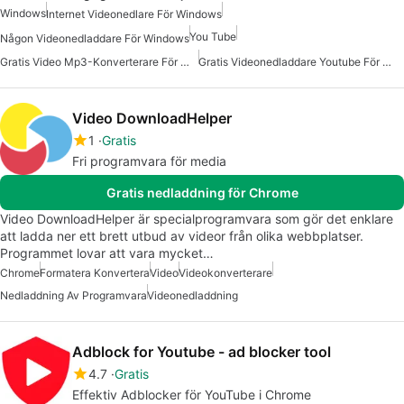
Windows
Internet Videonedlare För Windows
You Tube
Någon Videonedladdare För Windows
Gratis Video Mp3-Konverterare För Windows
Gratis Videonedladdare Youtube För Windows
Video DownloadHelper
1
Gratis
Fri programvara för media
Gratis nedladdning för Chrome
Video DownloadHelper är specialprogramvara som gör det enklare
att ladda ner ett brett utbud av videor från olika webbplatser.
Programmet lovar att vara mycket…
Chrome
Formatera Konvertera
Video
Videokonverterare
Nedladdning Av Programvara
Videonedladdning
Adblock for Youtube - ad blocker tool
4.7
Gratis
Effektiv Adblocker för YouTube i Chrome