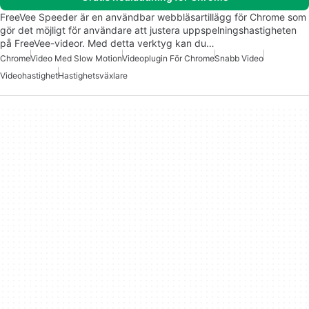
FreeVee Speeder är en användbar webbläsartillägg för Chrome som
gör det möjligt för användare att justera uppspelningshastigheten
på FreeVee-videor. Med detta verktyg kan du…
Chrome
Video Med Slow Motion
Videoplugin För Chrome
Snabb Video
Videohastighet
Hastighetsväxlare