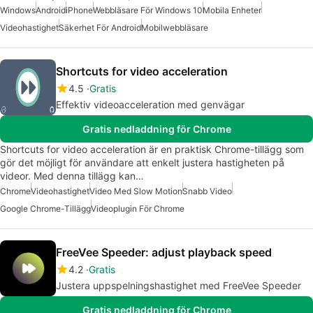
Windows
Android
iPhone
Webbläsare För Windows 10
Mobila Enheter
Videohastighet
Säkerhet För Android
Mobilwebbläsare
Shortcuts for video acceleration
4.5
Gratis
Effektiv videoacceleration med genvägar
Gratis nedladdning för Chrome
Shortcuts for video acceleration är en praktisk Chrome-tillägg som
gör det möjligt för användare att enkelt justera hastigheten på
videor. Med denna tillägg kan…
Chrome
Videohastighet
Video Med Slow Motion
Snabb Video
Google Chrome-Tillägg
Videoplugin För Chrome
FreeVee Speeder: adjust playback speed
4.2
Gratis
Justera uppspelningshastighet med FreeVee Speeder
Gratis nedladdning för Chrome