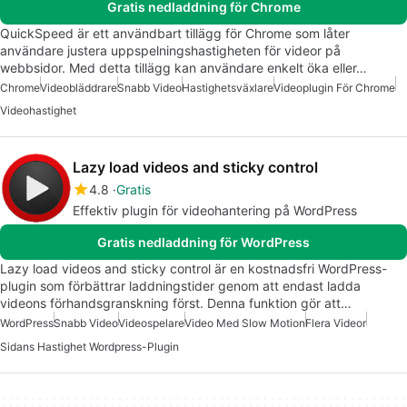
Gratis nedladdning för Chrome
QuickSpeed är ett användbart tillägg för Chrome som låter
användare justera uppspelningshastigheten för videor på
webbsidor. Med detta tillägg kan användare enkelt öka eller…
Chrome
Videobläddrare
Snabb Video
Hastighetsväxlare
Videoplugin För Chrome
Videohastighet
Lazy load videos and sticky control
4.8
Gratis
Effektiv plugin för videohantering på WordPress
Gratis nedladdning för WordPress
Lazy load videos and sticky control är en kostnadsfri WordPress-
plugin som förbättrar laddningstider genom att endast ladda
videons förhandsgranskning först. Denna funktion gör att…
WordPress
Snabb Video
Videospelare
Video Med Slow Motion
Flera Videor
Sidans Hastighet Wordpress-Plugin