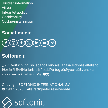
Juridisk information
Villkor
Integritetspolicy
Cookiepolicy
Cookie-inställningar
Social media
Softonic i:
عربي
Deutsch
English
Español
Français
Bahasa Indonesia
Italiano
日本語
한국어
Nederlands
Polski
Português
Русский
Svenska
ภาษาไทย
Türkçe
Tiếng Việt
中文
Copyright SOFTONIC INTERNATIONAL S.A.
© 1997-2026 - Alla rättigheter reserverade