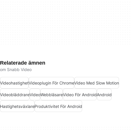
Relaterade ämnen
om Snabb Video
Videohastighet
Videoplugin För Chrome
Video Med Slow Motion
Videobläddrare
Video
Webbläsare
Video För Android
Android
Hastighetsväxlare
Produktivitet För Android