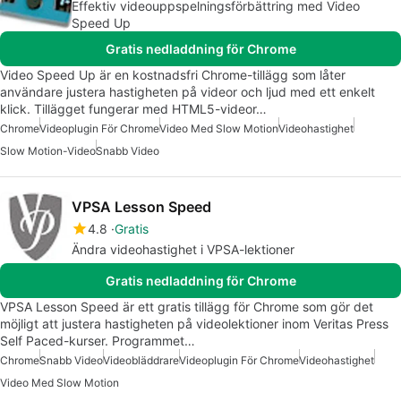
Effektiv videouppspelningsförbättring med Video
Speed Up
Gratis nedladdning för Chrome
Video Speed Up är en kostnadsfri Chrome-tillägg som låter
användare justera hastigheten på videor och ljud med ett enkelt
klick. Tillägget fungerar med HTML5-videor…
Chrome
Videoplugin För Chrome
Video Med Slow Motion
Videohastighet
Slow Motion-Video
Snabb Video
VPSA Lesson Speed
4.8
Gratis
Ändra videohastighet i VPSA-lektioner
Gratis nedladdning för Chrome
VPSA Lesson Speed är ett gratis tillägg för Chrome som gör det
möjligt att justera hastigheten på videolektioner inom Veritas Press
Self Paced-kurser. Programmet…
Chrome
Snabb Video
Videobläddrare
Videoplugin För Chrome
Videohastighet
Video Med Slow Motion